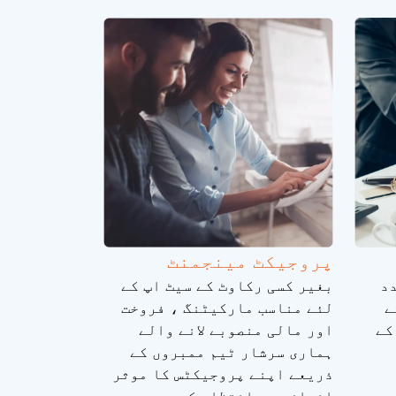
پروجیکٹ مینجمنٹ
د
بغیر کسی رکاوٹ کے سیٹ اپ کے
ے
لئے مناسب مارکیٹنگ ، فروخت
کے
اور مالی منصوبے لانے والے
ہماری سرشار ٹیم ممبروں کے
ذریعے اپنے پروجیکٹس کا موثر
انداز میں انتظام کریں۔