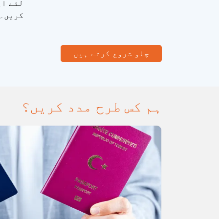
لئے اپ
کریں۔
چلو شروع کرتے ہیں
ہم کس طرح مدد کریں؟