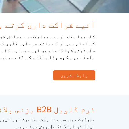
آئیے شراکت داری کرتے ہ
کاروبار کے ذریعے مواصلات یا وسائل کو 
کے اعلی معیار کے ساتھ سرمایہ کاری کے 
صارفین، شراکت داروں اور سرمایہ کاروں
راستے میں کچھ بڑا بنانے کے لئے ہمارے
رابطہ کریں
ٹرم گلوبل B2B بزنس پلانز
مارکیٹ میں سب سے زیادہ متحرک اور تیزی
اینڈ ٹو اینڈ تک حل پیش کرتے ہیں۔