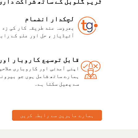
ٹریم گلوبل کے ساتھ شراکت داری
لچکدار انضمام
بھروسہ مند طریقہ کار کی زد 
آئیڈیاز ، حل اور علم کے راب
قابل توسیع کاروبار اور
اپنی آمدنی اور کاروباری صلاحی
ہمارے ساتھ شامل ہوں جو بیرونی
سے پھیل سکتا ہے۔
ہمارے ماہرین سے رابطہ کریں