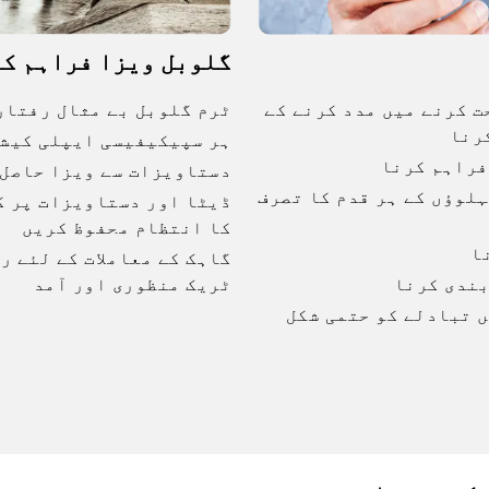
گلوبل ویزا فراہم ک
ت کرنے میں مدد کرنے کے
ٹرم گلوبل بے مثال رفتار
رنا
ہر سپیکیفیسی ایپلی کیشن
فراہم کرنا
دستاویزات سے ویزا حاصل 
لوؤں کے ہر قدم کا تصرف
ڈیٹا اور دستاویزات پر ک
کا انتظام محفوظ کریں
ا
گاہک کے معاملات کے لئے ر
بندی کرنا
ٹریک منظوری اور آمد
 تبادلے کو حتمی شکل