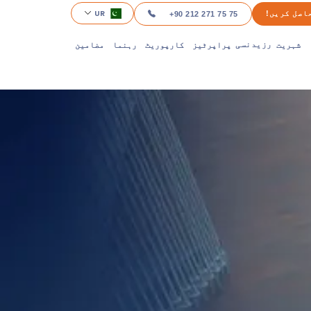
UR
اصل کریں!
+90 212 271 75 75
شہریت
پراپرٹیز
کارپوریٹ
رہنما
مضامین
رزیدنسی