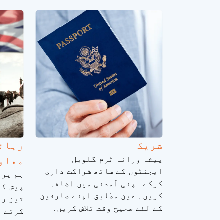
شریک
رہائش
پیشہ ورانہ ٹرم گلوبل
معاو
ایجنٹوں کے ساتھ شراکت داری
ہم پرو
کرکے اپنی آمدنی میں اضافہ
پیش کر
کریں۔ عین مطابق اپنے صارفین
تیز رف
کے لئے صحیح وقت تلاش کریں۔
کرتے ہ