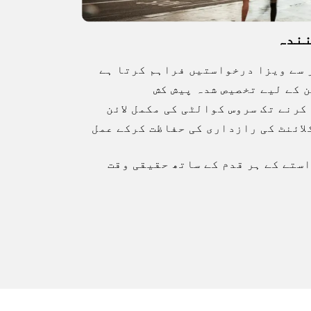
نندہ
 سے ویزا درخواستیں فراہم کرتا ہے
 کے لیے تخصیص شدہ پیش کش
کرنے تک سروس کوالٹی کی مکمل لائن
لائنٹ کی رازداری کی حفاظت کرکے عمل
استے کے ہر قدم کے ساتھ حقیقی وقت