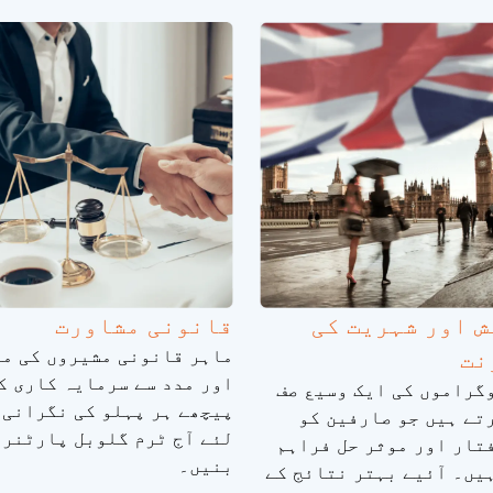
 اور شہریت کی
قانونی مشاورت
ماہر قانونی مشیروں کی مد
نت
اور مدد سے سرمایہ کاری ک
گراموں کی ایک وسیع صف
پیچھے ہر پہلو کی نگرانی 
تے ہیں جو صارفین کو
لئے آج ٹرم گلوبل پارٹنر
تار اور موثر حل فراہم
بنیں۔
یں۔ آئیے بہتر نتائج کے