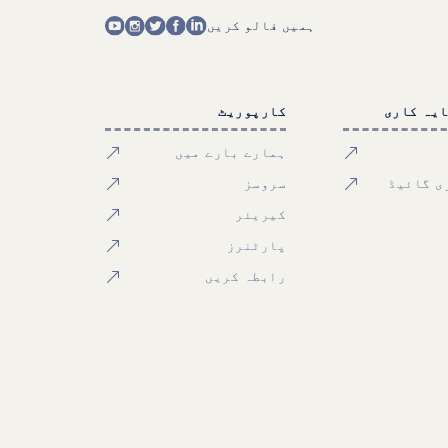
ہمیں فالو کریں
ایہ کاری
کارپوریٹ
ہمارے بارے میں
ی گائیڈ
سروسز
کیریئر
پارٹنرز
رابطہ کریں