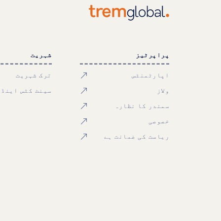
پراپرٹیز
شہریت
اپارٹمنٹس
ترک شہریت
ولاز
سینٹ کٹس اینڈ 
سمندر کا نظارہ
خصوصی
ریاست کی ضمانت ہے