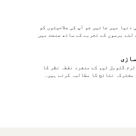
 دنیا میں جائیں جو آپ کی صلاحیتوں کو
لئے برسوں کے تجربے کے ساتھ صنعت میں
سازی
 ٹرم گلوبل ٹیم کے منفرد نقطہ نظر کا
 مشترکہ نتائج کا مطالبہ کرتے ہیں۔