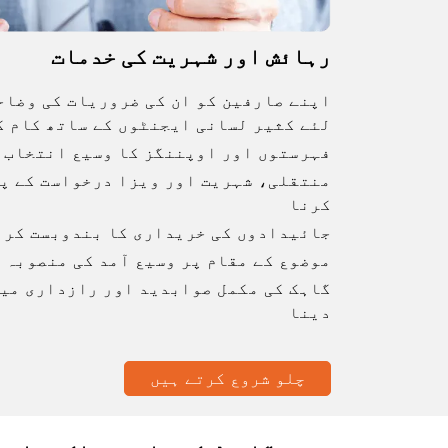
رہائش اور شہریت کی خدمات
اپنے صارفین کو ان کی ضروریات کی وضاح
لئے کثیر لسانی ایجنٹوں کے ساتھ کام ک
فہرستوں اور اوپننگز کا وسیع انتخاب 
منتقلی، شہریت اور ویزا درخواست کے پہ
کرنا
جائیدادوں کی خریداری کا بندوبست کرن
موضوع کے مقام پر وسیع آمد کی منصوبہ 
گاہک کی مکمل صوابدید اور رازداری میں
دینا
چلو شروع کرتے ہیں