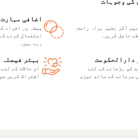
 کی وجوہات
اضافی مہارت
میں آکر بغیر براہ راست
پیشہ ور افراد کی
طے حاصل کریں۔
استعمال کرنے کے 
رہے ہیں۔
 دارالحکومت
بہتر فیصلہ 
ت کو بڑھانے کے لئے
ان حالات کے لئے
 سرمائے کے ساتھ تیزی
اشتراک کریں جو