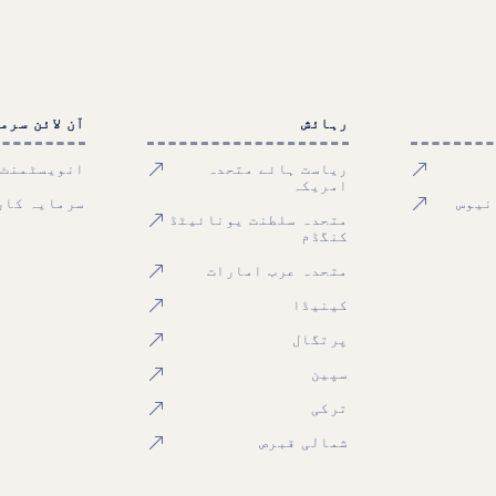
رہائش
آن لائن سرم
ریاست ہائے متحدہ
انویسٹمنٹ
امریکہ
نیوس
سرمایہ کار
متحدہ سلطنت یونائیٹڈ
کنگڈم
متحدہ عرب امارات
کینیڈا
پرتگال
سپین
ترکی
شمالی قبرص