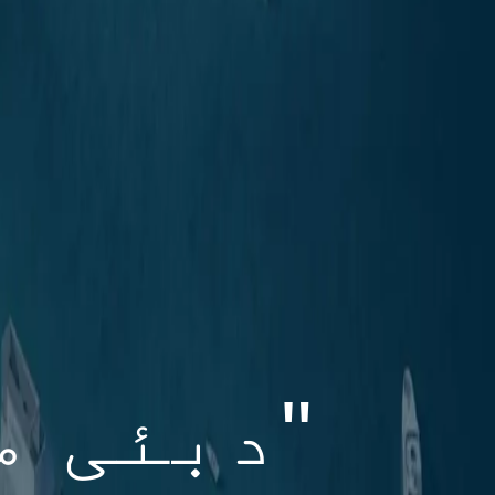
"دبئی م