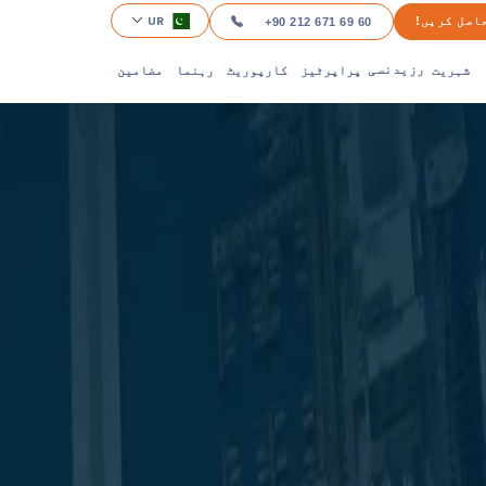
UR
اصل کریں!
+90 212 671 69 60
شہریت
پراپرٹیز
کارپوریٹ
رہنما
مضامین
رزیدنسی