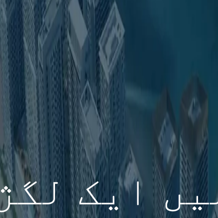
یں ایک لگژر