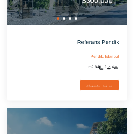
$300,000
Referans Pendik
Pendik,
Istanbul
m2
84
2
4
مزید تفصیلات