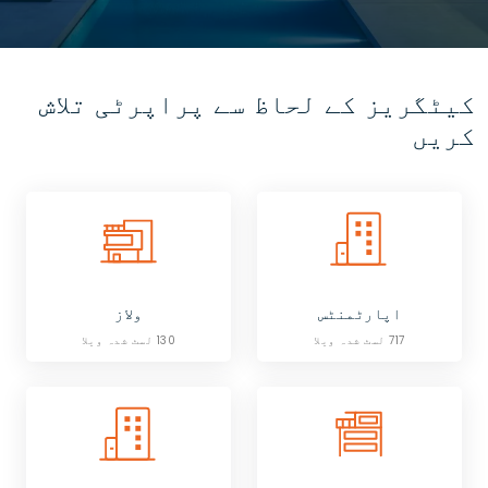
کیٹگریز کے لحاظ سے پراپرٹی تلاش
کریں
اپارٹمنٹس
ولاز
717 لسٹ شدہ ویلا
130 لسٹ شدہ ویلا