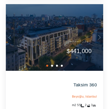
اپارٹمنٹس
$441,000
Taksim 360
Beyoğlu,
Istanbul
m2
55
2
3