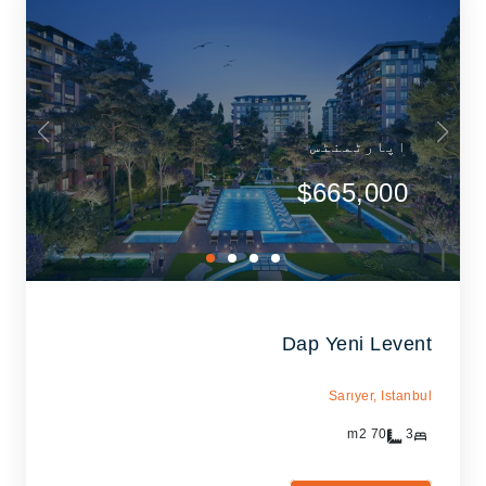
اپارٹمنٹس
$665,000
Dap Yeni Levent
Sarıyer,
Istanbul
m2
70
3