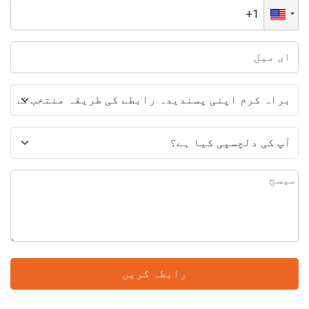
رابطہ کریں