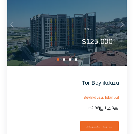
رہائشی علاقہ
$125,000
Tor Beylikdüzü
Beylikdüzü,
Istanbul
m2
98
1
3
مزید تفصیلات