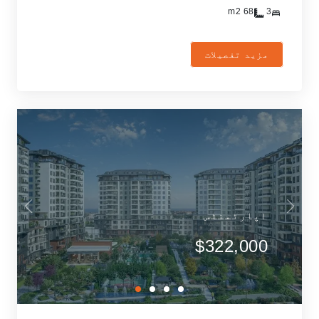
m2
68
3
مزید تفصیلات
اپارٹمنٹس
$322,000