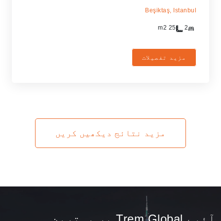
Beşiktaş,
Istanbul
m2
25
2
مزید تفصیلات
مزید نتائج دیکھیں کریں
آئیے Trem Global پر بہترین