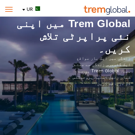
UR
Trem Global میں اپنی
نئی پراپرٹی تلاش
کریں۔
زندگی میں ایک بار مواقع
ایک گلیمرس زندگی سے ملتے
ہیں۔ Trem Global پر بے
شمار رئیل اسٹیٹ پروجیکٹس
کو دریافت کریں۔