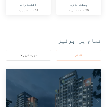
پینٹ ہاؤس
اشتہارات
25 لسٹ شدہ ویلا
34 لسٹ شدہ ویلا
تمام پراپرٹیز
تلاش
سورٹ کریں
رہائشی علاقہ