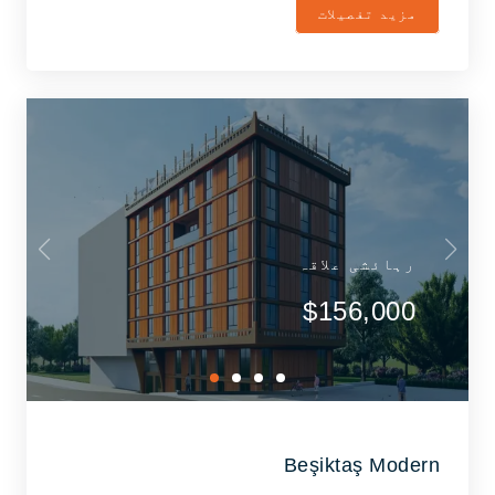
مزید تفصیلات
رہائشی علاقہ
$156,000
Beşiktaş Modern