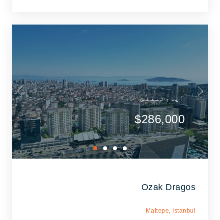
اپارٹمنٹس
$286,000
Ozak Dragos
Maltepe,
Istanbul