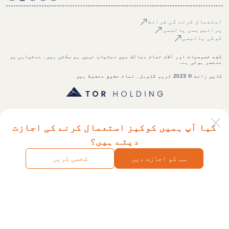
استعمال کرنے کی شرائط
پرائیویسی پالیسی
کوکی پالیسی
کچھ خصوصیات اور آلات تمام ممالک میں دستیاب نہیں ہو سکتی ہیں۔ دستیابی پر
منحصر ہوتی ہے۔
کاپی رائٹ © 2023 ٹریم گلوبل۔ تمام حقوق محفوظ ہیں
کیا آپ ہمیں کوکیز استعمال کرنے کی اجازت
دیتے ہیں؟
سب کو اجازت دیں
شخصی کریں