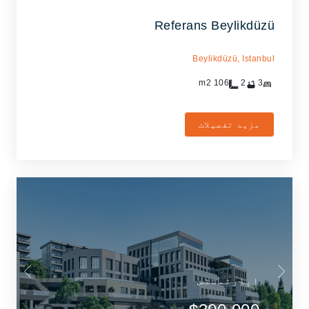
Referans Beylikdüzü
Beylikdüzü,
Istanbul
m2
106
2
3
مزید تفصیلات
اپارٹمنٹس