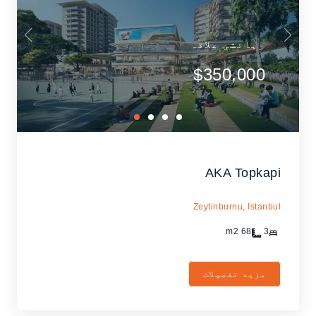
رہائشی علاقہ
$350,000
AKA Topkapi
Zeytinburnu,
Istanbul
m2
68
3
مزید تفصیلات