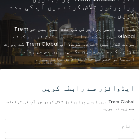
پراپرٹیز تلاش کرنے میں آپ کی مدد
کریں۔
کیا آپ ایسی پراپرٹی کی تلاش میں ہیں جو Trem
Global میں آپ کو مراعات اور سکون فراہم کرتے
ہوئے قدر میں اضافہ کرے؟ آپ Trem Global کے پورٹ
فولیو کے ساتھ صحیح جگہ پر ہیں جس میں صرف
انتہائی خصوصی جائیدادیں شامل ہیں۔
ایڈوائزر سے رابطہ کریں
Trem Global میں ایسی پراپرٹیز تلاش کریں جو آپ کی توقعات
سے زیادہ ہوں۔