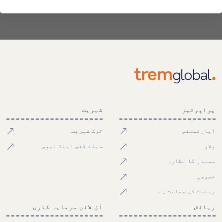
پراپرٹیز
شہریت
اپارٹمنٹس
ترک شہریت
ولاز
سینٹ کٹس اینڈ نیوس
سمندر کا نظارہ
خصوصی
ریاست کی ضمانت ہے
رہائش
آن لائن سرمایہ کاری