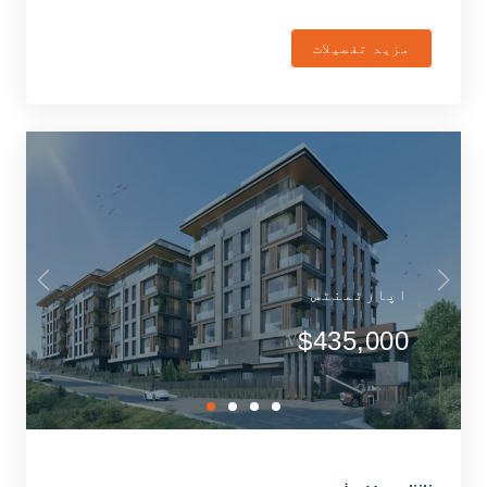
مزید تفصیلات
اپارٹمنٹس
$435,000