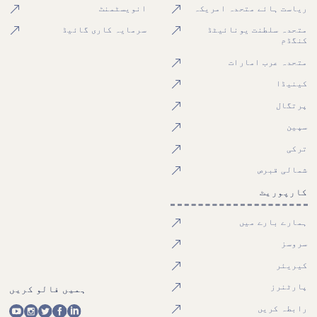
ریاست ہائے متحدہ امریکہ
انویسٹمنٹ
متحدہ سلطنت یونائیٹڈ
سرمایہ کاری گائیڈ
کنگڈم
متحدہ عرب امارات
کینیڈا
پرتگال
سپین
ترکی
شمالی قبرص
کارپوریٹ
ہمارے بارے میں
سروسز
کیریئر
پارٹنرز
ہمیں فالو کریں
رابطہ کریں