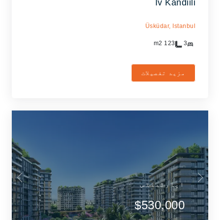
İv Kandiili
Üsküdar,
Istanbul
m2
123
3
مزید تفصیلات
اپارٹمنٹس
$530,000