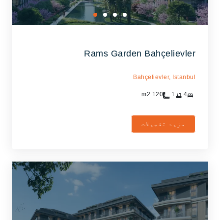
Rams Garden Bahçelievler
Bahçelievler,
Istanbul
m2
120
1
4
مزید تفصیلات