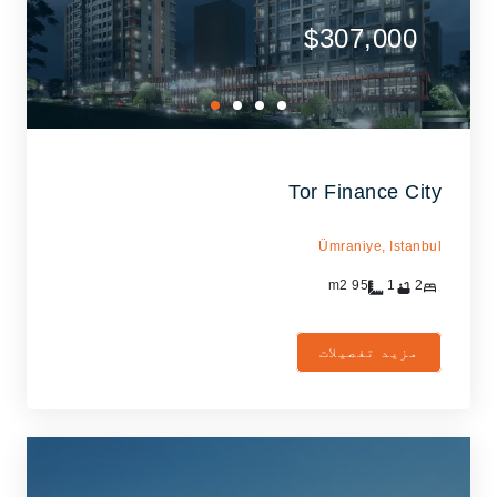
$307,000
Tor Finance City
Ümraniye,
Istanbul
m2
95
1
2
مزید تفصیلات