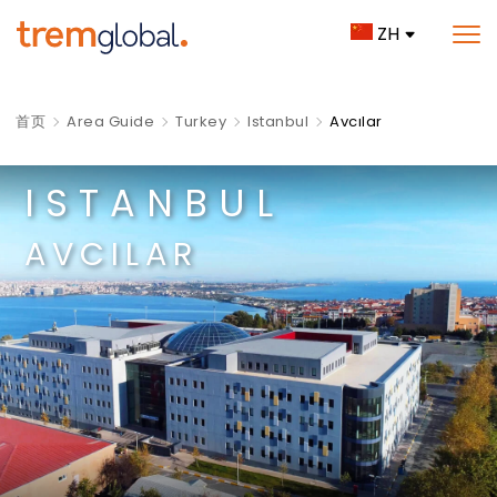
ZH
首页
Area Guide
Turkey
Istanbul
Avcılar
ISTANBUL
AVCILAR