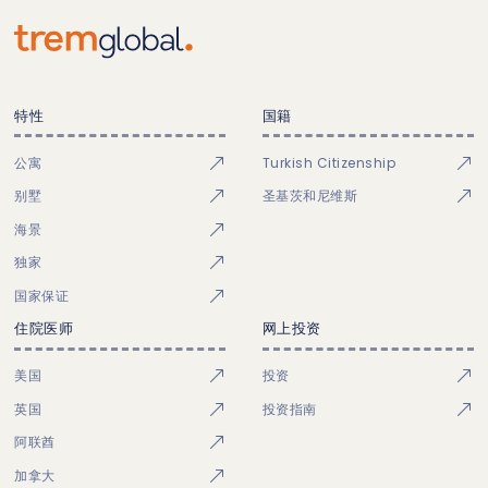
特性
国籍
公寓
Turkish Citizenship
别墅
圣基茨和尼维斯
海景
独家
国家保证
住院医师
网上投资
美国
投资
英国
投资指南
阿联酋
加拿大