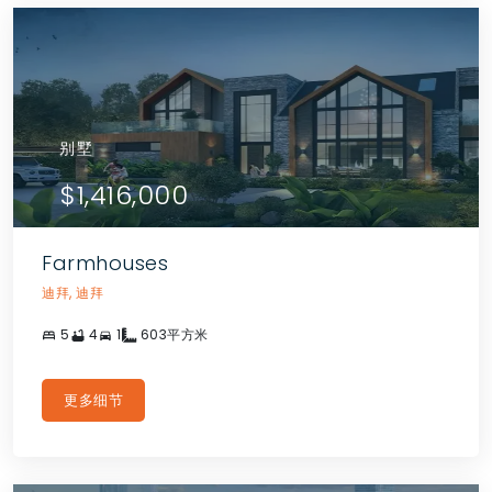
别墅
$1,416,000
Farmhouses
迪拜, 迪拜
5
4
1
603平方米
更多细节