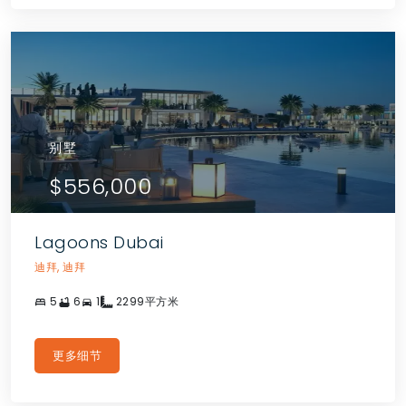
别墅
$556,000
Lagoons Dubai
迪拜, 迪拜
5
6
1
2299平方米
更多细节