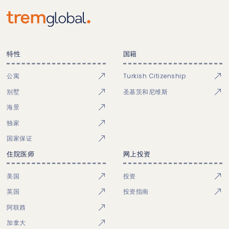
特性
国籍
公寓
Turkish Citizenship
别墅
圣基茨和尼维斯
海景
独家
国家保证
住院医师
网上投资
美国
投资
英国
投资指南
阿联酋
加拿大