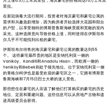
月上涨6.5万土耳其里拉，海滨豪宅的价格高达15万土耳其
里拉。
在新冠病毒大流行期间，投资者对海滨豪宅和豪宅公寓的
需求和兴趣急剧增加，因为购房者开始选择大花园和阳台
的户型，以享受独特的博斯普鲁斯海峡景观和宽敞的室内
采光。这种选择意向导致价格上涨，同时使得在伊斯坦布
尔几乎不可能找到出租的豪宅。
伊斯坦布尔待售的海滨豪宅和豪宅公寓的数量达到55
个。 这些豪宅最昂贵的地区是安纳托利亚一侧的
Vaniköy、Kandilli和Anadolu Hisarı，而欧洲一侧的
Yeniköy和Bebek则处于领先地位。位于安纳托利亚一侧
的青格尔柯伊也是最受欢迎的豪宅区之一，它拥有博斯普
鲁斯海峡和7月15日烈士大桥的迷人景色。
那些想住在豪宅的人应该了解他们打算购买的豪宅的历史
地位、定居和重建问题。这些信息可以从房地产古物和遗
迹高级委员会获得。