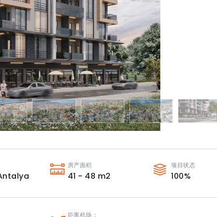
房产面积
项目状态
Antalya
41 - 48
m2
100
%
：
距离机场：