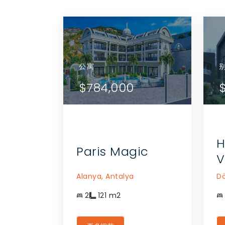
公寓
公寓
详情
查看详情
$784,000
$7
代理商
联系代理商
H
Paris Magic
V
Alanya,
Antalya
Dö
2
121
m2