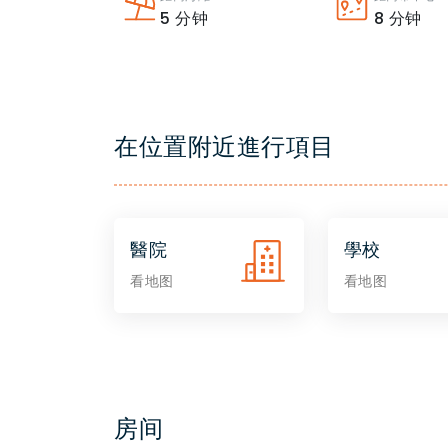
5
分钟
8
分钟
在位置附近進行項目
醫院
學校
看地图
看地图
房间