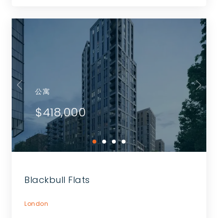
公寓
$418,000
Blackbull Flats
London