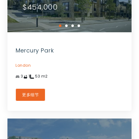
$454,000
Mercury Park
London
3
1
53
m2
更多细节