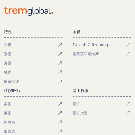
特性
国籍
公寓
Turkish Citizenship
别墅
圣基茨和尼维斯
海景
独家
国家保证
住院医师
网上投资
美国
投资
英国
投资指南
阿联酋
加拿大