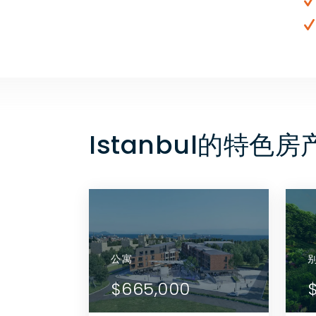
Istanbul的特色房
公寓
公寓
详情
查看详情
$665,000
$6
代理商
联系代理商