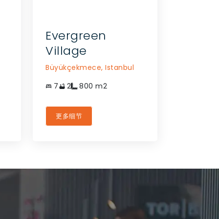
Evergreen
Village
Büyükçekmece,
Istanbul
7
2
800
m2
更多细节