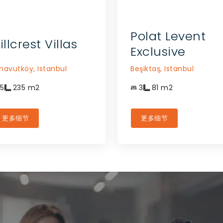
Polat Levent
illcrest Villas
Exclusive
navutköy,
Istanbul
Beşiktaş,
Istanbul
5
235
m2
3
81
m2
更多细节
更多细节