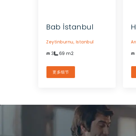
Bab İstanbul
H
Zeytinburnu,
Istanbul
Ar
3
69
m2
更多细节