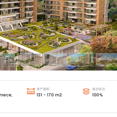
房产面积
项目状态
mece,
131 - 170
m2
100
%