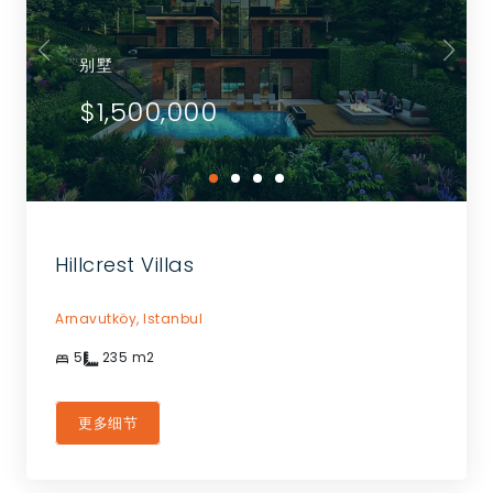
别墅
$1,500,000
Hillcrest Villas
Arnavutköy,
Istanbul
5
235
m2
更多细节