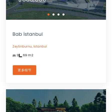
Bab İstanbul
Zeytinburnu,
Istanbul
3
69
m2
更多细节