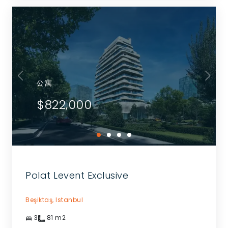
公寓
$822,000
Polat Levent Exclusive
Beşiktaş,
Istanbul
3
81
m2