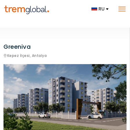
RU
Greeniva
Kepez İlçesi,
Antalya