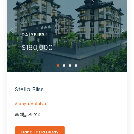
DAIRELER
$180,000
Stella Bliss
Alanya,
Antalya
2
56
m2
Daha Fazla Detay