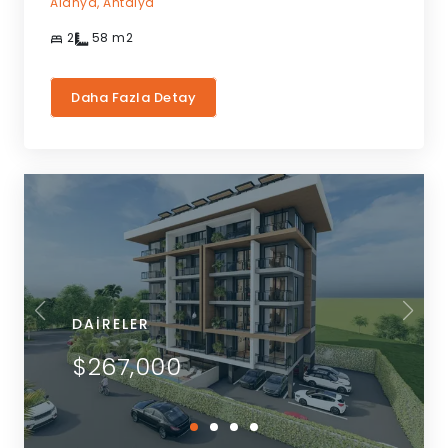
Alanya,
Antalya
2
58
m2
Daha Fazla Detay
DAIRELER
$267,000