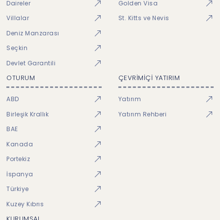
Daireler
Golden Visa
Villalar
St. Kitts ve Nevis
Deniz Manzarası
Seçkin
Devlet Garantili
OTURUM
ÇEVRİMİÇİ YATIRIM
ABD
Yatırım
Birleşik Krallık
Yatırım Rehberi
BAE
Kanada
Portekiz
İspanya
Türkiye
Kuzey Kıbrıs
KURUMSAL