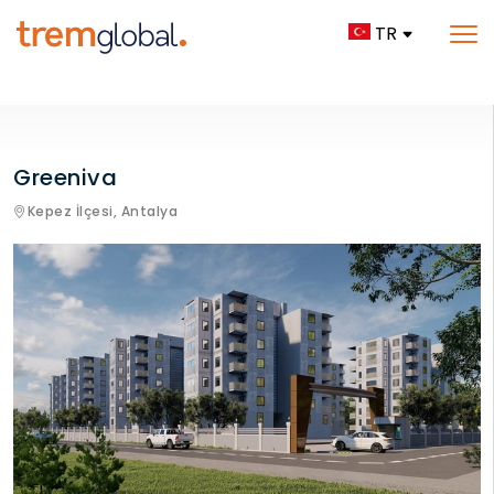
TR
Greeniva
Kepez İlçesi,
Antalya