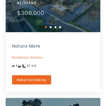
REZIDANS
$309,000
Natura Mare
Muratpaşa,
Antalya
3
1
47
m2
Daha Fazla Detay