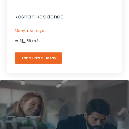
Roshan Residence
Alanya,
Antalya
2
58
m2
Daha Fazla Detay