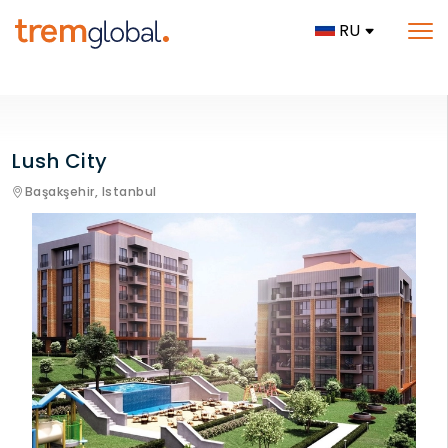
RU
Lush City
Başakşehir,
Istanbul