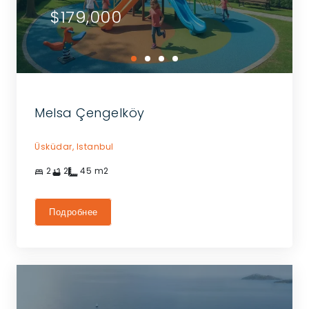
$179,000
Melsa Çengelköy
Üsküdar,
Istanbul
2
2
45
m2
Подробнее