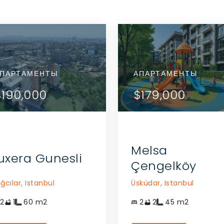
ПОСМОТРЕТЬ
ПОСМОТРЕТЬ
ИДЕНЦИЯ
ПАРТАМЕНТЫ
РЕЗИДЕНЦИЯ
АПАРТАМЕНТЫ
АПАРТАМЕНТЫ
ДЕТАЛИ
ДЕТАЛИ
56,000
$190,000
$156,000
$190,000
$179,000
СВЯЗАТЬСЯ С
СВЯЗАТЬСЯ С
АГЕНТОМ
АГЕНТОМ
Melsa
uxera Gunesli
Çengelköy
ğcılar,
Istanbul
Üsküdar,
Istanbul
2
1
60
m2
2
2
45
m2