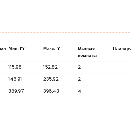
ная
Мин.
m²
Макс.
m²
Ванные
Планир
комнаты
115,98
152,82
2
145,91
235,92
2
389,97
396,43
4