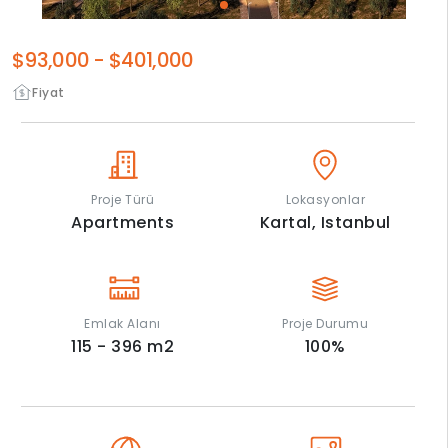
$93,000
-
$401,000
Fiyat
Proje Türü
Lokasyonlar
Apartments
Kartal,
Istanbul
Emlak Alanı
Proje Durumu
115 - 396
m2
100
%