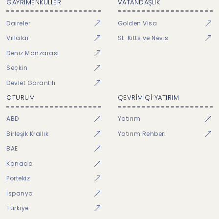
GAYRİMENKULLER
VATANDAŞLIK
Daireler
Golden Visa
Villalar
St. Kitts ve Nevis
Deniz Manzarası
Seçkin
Devlet Garantili
OTURUM
ÇEVRİMİÇİ YATIRIM
ABD
Yatırım
Birleşik Krallık
Yatırım Rehberi
BAE
Kanada
Portekiz
İspanya
Türkiye