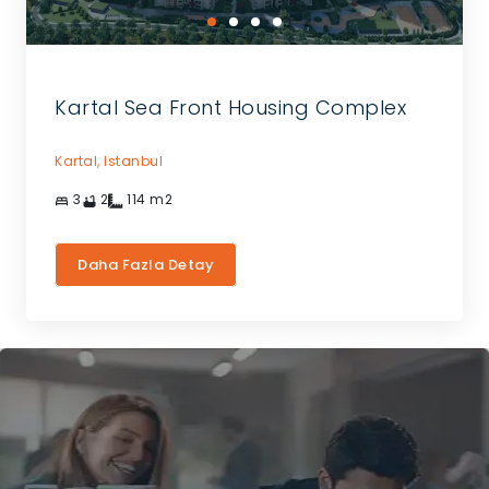
Kartal Sea Front Housing Complex
Kartal,
Istanbul
3
2
114
m2
Daha Fazla Detay