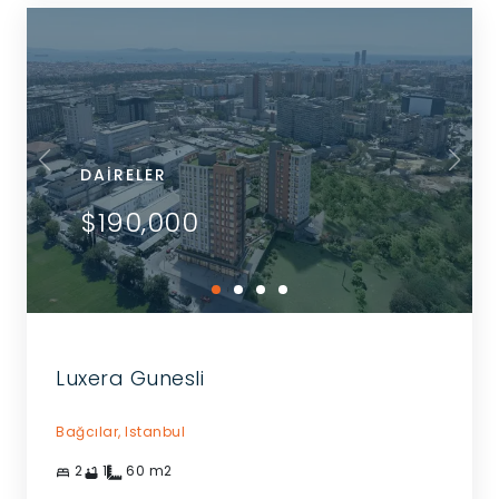
DAIRELER
$190,000
Luxera Gunesli
Bağcılar,
Istanbul
2
1
60
m2