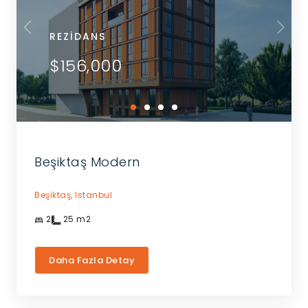
REZIDANS
$156,000
Beşiktaş Modern
Beşiktaş,
Istanbul
2
25
m2
Daha Fazla Detay