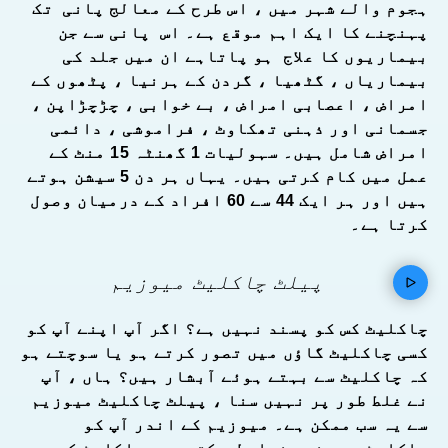
ہجوم والے شہر میں ، اس طرح کے معالج پانی تک
پہنچنے کا ایک اہم موقع ہے۔ اس پانی سے جن
بیماریوں کا علاج ہو پاتاہے ان میں جلد کی
بیماریاں ، گٹھیا ، گردن کے ہرنیا ، پٹھوں کے
امراض ، اعصابی امراض ، بے خوابی ، چڑچڑاپن ،
جسمانی اور ذہنی تھکاوٹ ، فراموشی ، دائمی
امراض شامل ہیں۔ سہولیات 1 گھنٹہ 15 منٹ کے
عمل میں کام کرتی ہیں۔ یہاں ہر دن 5 سیشن ہوتے
ہیں اور ہر ایک 44 سے 60 افراد کے درمیان وصول
کرتا ہے۔
پیلٹ چاکلیٹ میوزیم
چاکلیٹ کس کو پسند نہیں ہے؟ اگر آپ اپنے آپ کو
کسی چاکلیٹ گاؤں میں تصور کرتے ہو یا سوچتے ہو
کہ چاکلیٹ سے بہتے ہوئے آبشار ہیں؟ ہاں ، آپ
نے غلط طور پر نہیں سنا ، پیلٹ چاکلیٹ میوزیم
سے یہ سب ممکن ہے۔ میوزیم کے اندر آپ کو