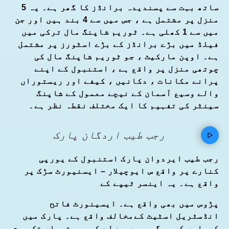
ساتھ بہت سے پسندیدہ برانڈز کا گھر ہے۔ یہ 5
منزل پر مشتمل ہے ، جس میں سے 4 بند ہیں اور جن
میں سے 1 کھلی ہے۔ ٹوریم شاپنگ مال ترکی میں
فیلڈ میں بڑے برانڈز کے بڑے اسٹورز پر مشتمل
ہے۔ اوپن مارکیٹ ، جو ٹوریم شاپنگ مال کی
چوتھی منزل پر واقع ہے ، استنبول کے اپنے
پرانے مکانات ، دکانیں ، کیفے اور ریستوراں
والے وسیع آسمان کے نیچے معمول کے شاپنگ
سینٹر کی تفہیم کا ایک مختلف نقطہ نظر ہے۔
رجب طیب اردگان پارک
رجب طیب ایردوان پارک استنبول کے یورپی
کنارے پر واقع س ایوچیلار – ایسنیورٹ سڑک پر
واقع ہے۔ یہ اینسر ٹیپے کے
پڑوس میں بھی واقع ہے۔ ایسینورٹ فاتح
انڈسٹریل اسٹیٹ کےمخالف واقع ہے۔ پارک میں
کھیلوں کی سرگرمیوں سے لے کر ریستوراں تک بہت