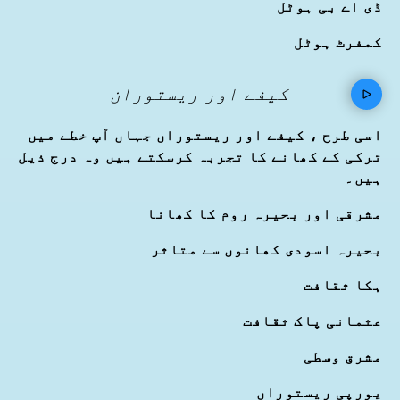
ڈی اے بی ہوٹل
کمفرٹ ہوٹل
کیفے اور ریستوران
اسی طرح ، کیفے اور ریستوراں جہاں آپ خطے میں
ترکی کے کھانے کا تجربہ کرسکتے ہیں وہ درج ذیل
ہیں۔
مشرقی اور بحیرہ روم کا کھانا
بحیرہ اسودی کھانوں سے متاثر
ہکا ثقافت
عثمانی پاک ثقافت
مشرق وسطی
یورپی ریستوراں