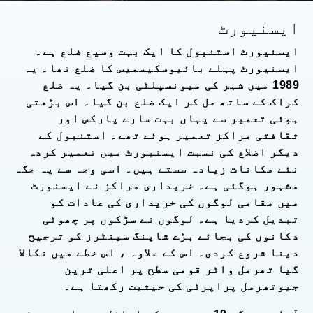
ایسنیورٹ
ایسنیورٹ استنبول کا ایک بہت وسیع ضلع ہے۔
ایسنیورٹ پہلے بائیوسکیسمیس کا ضلع تھا۔ یہ
1989 میں شہر کی میونسپلٹی بن گیا۔ یہ ضلع
کراک کے ساتھ مل کر ایک ضلع بن گیا۔ اس بڑھتی
ہوئی تعمیر سے یہاں بہت سارے پارکس اور
ثقافتی مراکز تعمیر ہوئے تھے۔ استنبول کے
دیگر اضلاع کی نسبت ایسنیورٹ میں تعمیر کردہ
نئے مکانات زیادہ سستے ہیں۔ اسی وجہ سے یہ جگہ
مشہور ہوگئی ہے۔ خریداری مراکز نے ایسنورٹ
میں مقامی لوگوں کی خریداری کی عادات کو
تبدیل کردیا ہے۔ لوگوں نے سڑکوں پر چھوٹی
دکانوں کی بجائے بڑے شاپنگ سینٹرز کو ترجیح
دینا شروع کردی۔ اس کے علاوہ ، اس خطے میں نکالا
گیا تھرمل واٹر قومی سطح پر اعلی ترین
جیوتھرمل پراپرٹی کی حیثیت رکھتا ہے۔