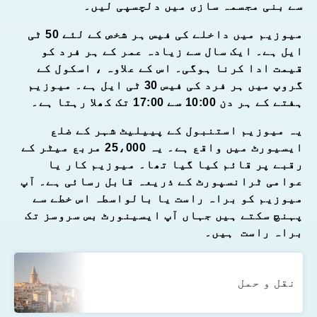
سے بنی مجسمہ سازی میں دلچسپی لیں۔
میوزیم میں داخلے کی فیس ہر شخص کے لئے 50 ٹی
ایل ہے۔ ایک سال سے زیادہ عمر کے ہر فرد کو
قیمت ادا کرنا ہوگی۔ اس کے علاوہ ، اسکول کے
گروپ میں ہر فرد کی فیس 30 ٹی ایل ہے۔ میوزیم
ہفتے کے ہر دن 10:00 سے 17:00 تک کھلا رہتا ہے۔
یہ میوزیم استنبول کے پییلیٹ شہر کے ضلع
ایسیورٹ میں واقع ہے۔ یہ 25،000 مربع میٹر کے
رقبے پر قائم کیا گیا تھا۔ میوزیم کار یا
عوامی ٹرانسپورٹ کے ذریعہ قابل رسائی ہے۔ آپ
میوزیم کو براہ راست یا بالواسطہ اس خطے سے
پہنچ سکتے ہیں جہاں آپ ایسینورٹ بس سروسز تک
براہ راست ہیں۔
نقل و حمل