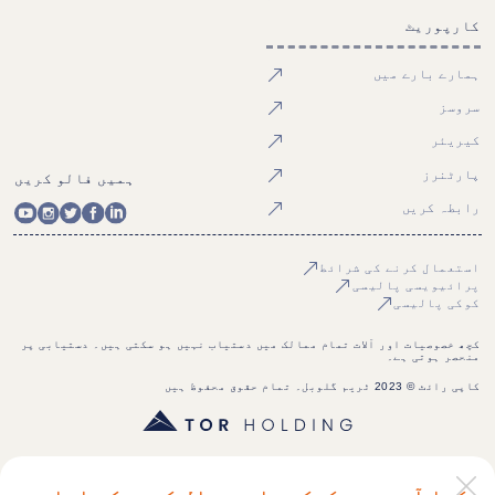
کارپوریٹ
ہمارے بارے میں
سروسز
کیریئر
پارٹنرز
ہمیں فالو کریں
رابطہ کریں
استعمال کرنے کی شرائط
پرائیویسی پالیسی
کوکی پالیسی
کچھ خصوصیات اور آلات تمام ممالک میں دستیاب نہیں ہو سکتی ہیں۔ دستیابی پر
منحصر ہوتی ہے۔
کاپی رائٹ © 2023 ٹریم گلوبل۔ تمام حقوق محفوظ ہیں