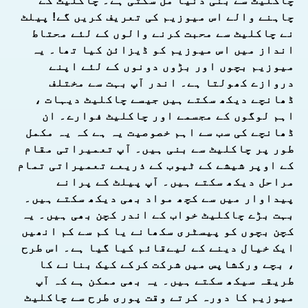
چاکلیٹ سے بنی دنیا مل سکتی ہے۔ چاکلیٹ کے
چاہنے والے اس میوزیم کی تعریف کریں گے! پیلٹ
نے چاکلیٹ سے محبت کرنے والوں کے لئے محتاط
انداز میں اس میوزیم کو ڈیزائن کیا تھا۔ یہ
میوزیم بچوں اور بڑوں دونوں کے لئے اپنے
دروازے کھولتا ہے۔ اندر آپ بہت سے مختلف
ڈھانچے دیکھ سکتے ہیں جیسے چاکلیٹ دیہات ،
اہم لوگوں کے مجسمے اور چاکلیٹ فوارے۔ ان
ڈھانچے کی سب سے اہم خصوصیت یہ ہے کہ یہ مکمل
طور پر چاکلیٹ سے بنی ہیں۔ آپ تعمیراتی مقام
کے اوپر شیشے کے ٹیوب کے ذریعے تعمیراتی تمام
مراحل دیکھ سکتے ہیں۔ آپ پیلٹ کے پرانے
پیداوار میں سے کچھ مواد بھی دیکھ سکتے ہیں۔
بہت بڑے چاکلیٹ خواب کے اندر کچن بھی ہیں۔ یہ
کچن بچوں کو پیسٹری سکھانے یا کم سے کم انھیں
ایک خیال دینے کے لیےقائم کیا گیا ہے۔ اس طرح
، بچے ورکشاپس میں شرکت کرکے کیک بنانے کا
طریقہ سیکھ سکتے ہیں۔ یہ بھی ممکن ہے کہ آپ
میوزیم کا دورہ کرتے وقت پوری طرح سے چاکلیٹ