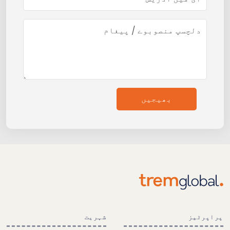
بھیجیں
پراپرٹیز
شہریت