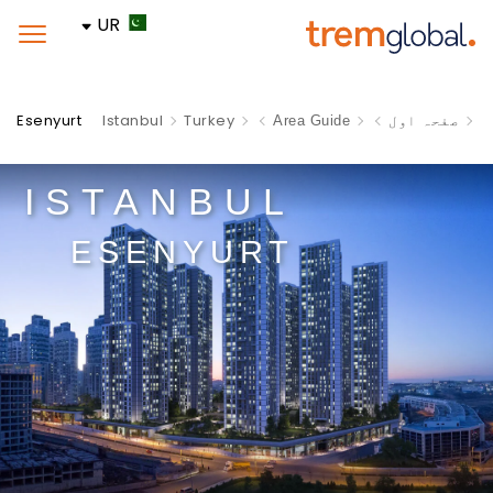
UR
Esenyurt
Istanbul
Turkey
صفحہ اول
Area Guide
ISTANBUL
ESENYURT