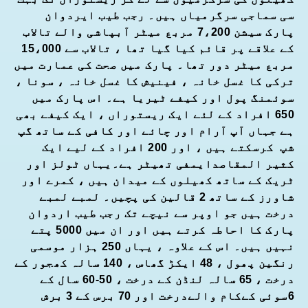
سی سماجی سرگرمیاں ہیں۔ رجب طیب ایردوان
پارک سیشن 7،200 مربع میٹر آبپاشی والے تالاب
کے علاقے پر قائم کیا گیا تھا ، تالاب سے 15،000
مربع میٹر دور تھا۔ پارک میں صحت کی عمارت میں
ترکی کا غسل خانہ ، فینیش کا غسل خانہ ، سونا ،
سوئمنگ پول اور کیفے ٹیریا ہے۔ اس پارک میں
650 افراد کے لئے ایک ریستوراں ، ایک کیفے بھی
ہے جہاں آپ آرام اور چائے اور کافی کے ساتھ گپ
شپ کرسکتے ہیں ، اور 200 افراد کے لیے ایک
کثیر المقاصدایمفی تھیٹر ہے۔یہاں ٹولز اور
ٹریک کے ساتھ کھیلوں کے میدان ہیں ، کمرے اور
شاورز کے ساتھ 2 قالین کی پچیں۔ لمبے لمبے
درخت ہیں جو اوپر سے نیچے تک رجب طیب اردوان
پارک کا احاطہ کرتے ہیں اور ان میں 5000 پتے
نہیں ہیں۔ اس کے علاوہ ، یہاں 250 ہزار موسمی
رنگین پھول ، 48 ایکڑ گھاس ، 140 سالہ کھجور کے
درخت ، 65 سالہ لنڈن کے درخت ، 50-60 سال کے
6سوئی کےکام والےدرخت اور 70 برس کے 3 برش