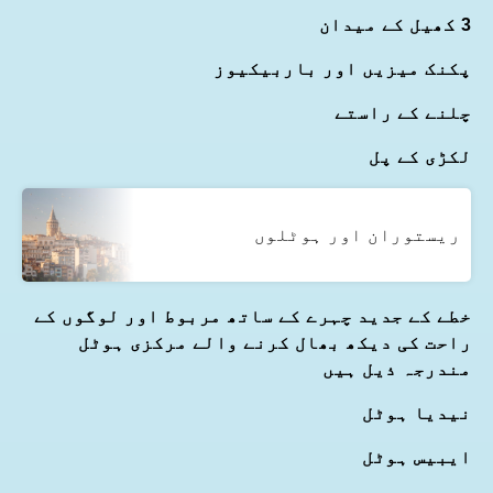
3 کھیل کے میدان
پکنک میزیں اور باربیکیوز
چلنے کے راستے
لکڑی کے پل
ریستوران اور ہوٹلوں
خطے کے جدید چہرے کے ساتھ مربوط اور لوگوں کے
راحت کی دیکھ بھال کرنے والے مرکزی ہوٹل
مندرجہ ذیل ہیں
نیدیا ہوٹل
ایبیس ہوٹل