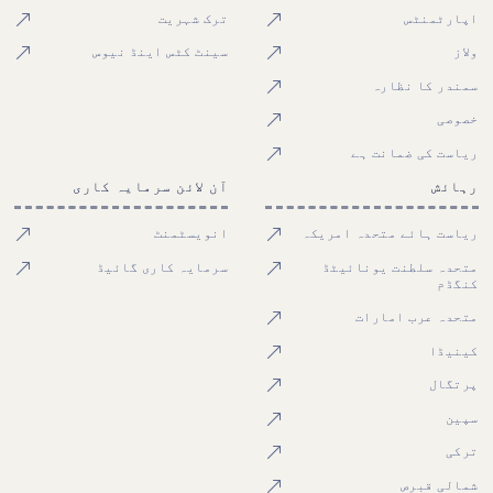
اپارٹمنٹس
ترک شہریت
ولاز
سینٹ کٹس اینڈ نیوس
سمندر کا نظارہ
خصوصی
ریاست کی ضمانت ہے
رہائش
آن لائن سرمایہ کاری
ریاست ہائے متحدہ امریکہ
انویسٹمنٹ
متحدہ سلطنت یونائیٹڈ
سرمایہ کاری گائیڈ
کنگڈم
متحدہ عرب امارات
کینیڈا
پرتگال
سپین
ترکی
شمالی قبرص