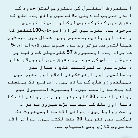
ایسنیورٹ استنبول کی میٹروپولیٹن حدود کے
اندر تھریس کے ذیلی علاقے میں واقع ہے۔ ضلع کے
مشرق میں کوکوکسمیس لیک اور اس کا کیمپس
موجود ہے۔ مغرب میں ٹی ای ایم -ڈی-100کنکشن کا
راستہ اور بائیویسسمیس ہیں۔ شمال میں ہوسٹری
کینالتھریس موٹر وے ہے۔ جنوب میں ڈی-اے ای -5
شاہراہ ہے۔ ایسنیورٹ 57 کلومیٹر کے رقبے پر
محیط ہے۔ اس کی سرحدیں مشرق میں آیوچیلار ضلع
، مغرب میں بائیوکسمیس ضلع ، شمال میں
باساکسیر اور ارنوتکوئی اضلاع اور جنوب میں
بییلکدوزو ضلع کے ساتھ ہیں۔ اس ضلع تک پہنچنے
کے بہت سے راستے ہیں۔ ایسنیرٹ استنبول نیو
ہوائی اڈے سے 30 کلومیٹر دور ہے۔ ہوائی اڈے کا
دنیا اور ملک کے بہت سے بڑے شہروں سے براہ
راست روابط ہیں۔ ہوائی اڈے سے ایسینورٹ تک
ٹیکسی میں تقریبا 30 منٹ لگتے ہیں۔ ہوائی اڈے
سے سروس گاڑی بھی دستیاب ہے۔