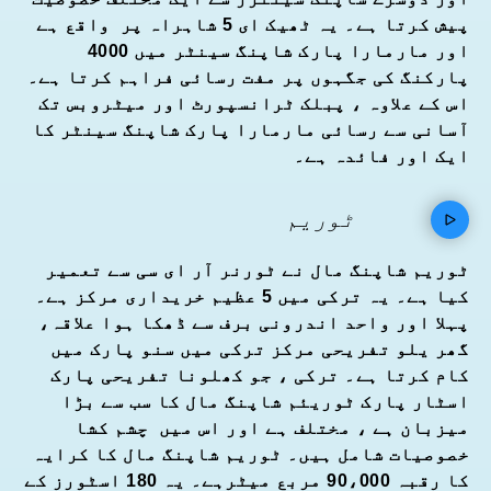
پیش کرتا ہے۔ یہ ٹھیک ای 5 شاہراہ پر واقع ہے
اور مارمارا پارک شاپنگ سینٹر میں 4000
پارکنگ کی جگہوں پر مفت رسائی فراہم کرتا ہے۔
اس کے علاوہ ، پبلک ٹرانسپورٹ اور میٹروبس تک
آسانی سے رسائی مارمارا پارک شاپنگ سینٹر کا
ایک اور فائدہ ہے۔
ٹوریم
ٹوریم شاپنگ مال نے ٹورنر آر ای سی سے تعمیر
کیا ہے۔ یہ ترکی میں 5 عظیم خریداری مرکز ہے۔
پہلا اور واحد اندرونی برف سے ڈھکا ہوا علاقہ،
گھر یلو تفریحی مرکز ترکی میں سنو پارک میں
کام کرتا ہے۔ ترکی ، جو کھلونا تفریحی پارک
اسٹار پارک ٹوریئم شاپنگ مال کا سب سے بڑا
میزبان ہے ، مختلف ہے اور اس میں چشم کشا
خصوصیات شامل ہیں۔ ٹوریم شاپنگ مال کا کرایہ
کا رقبہ 90،000 مربع میٹرہے۔ یہ 180 اسٹورز کے