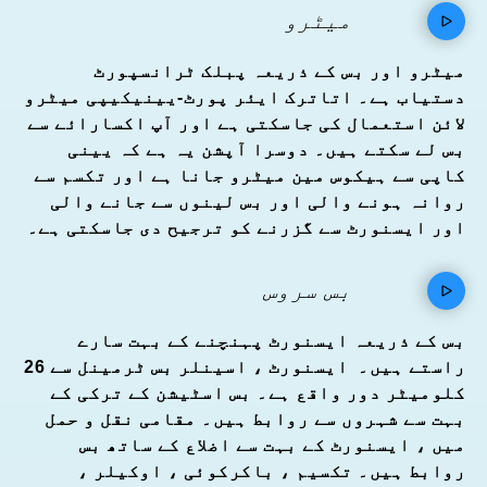
میٹرو
میٹرو اور بس کے ذریعہ پبلک ٹرانسپورٹ
دستیاب ہے۔ اتاترک ایئر پورٹ-یینیکیپی میٹرو
لائن استعمال کی جاسکتی ہے اور آپ اکسارائے سے
بس لے سکتے ہیں۔ دوسرا آپشن یہ ہے کہ یینی
کاپی سے ہیکوس مین میٹرو جانا ہے اور تکسم سے
روانہ ہونے والی اور بس لینوں سے جانے والی
اور ایسنورٹ سے گزرنے کو ترجیح دی جاسکتی ہے۔
بس سروس
بس کے ذریعہ ایسنورٹ پہنچنے کے بہت سارے
راستے ہیں۔ ایسنورٹ ، اسینلر بس ٹرمینل سے 26
کلومیٹر دور واقع ہے۔ بس اسٹیشن کے ترکی کے
بہت سے شہروں سے روابط ہیں۔ مقامی نقل و حمل
میں ، ایسنورٹ کے بہت سے اضلاع کے ساتھ بس
روابط ہیں۔ تکسیم ، باکرکوئی ، اوکیلر ،