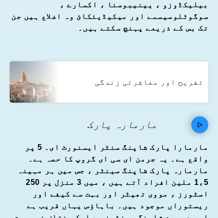
بیلیکڈوزو ، یینیبوسنا ، اکسارے ،
سوگوٹلوسیسمے اور میکیڈیئکائ وہ اضلاع ہیں جن
تک بس کے ذریعے پہنچ سکتے ہیں۔
تفریح اور معاشرتی زندگی
مارمارہ پارک
مارمارا پارک شاپنگ سنٹر ایسنورٹ ای۔ 5 پر
واقع ہے۔ یہ جرمن ای سی ای گروپ کا حصہ ہے۔
مارمارہ پارک شاپنگ سینٹر ، جس میں ہر مہینہ
1،5 ملین افراد آتے ہیں ، میں 3 منزل پر 250
اسٹورز ، مووی تھیٹر اور بہت سے کیفے اور
ریستوراں موجود ہیں۔ باہاؤس یہاں قریب ہے
اور دوسرے شاپنگ سینٹرز سے ایک مختلف خصوصیت