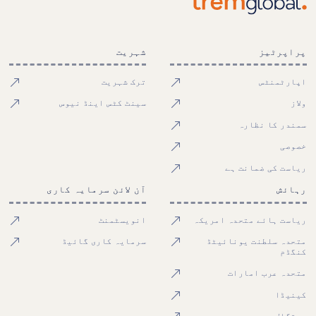
پراپرٹیز
شہریت
اپارٹمنٹس
ترک شہریت
ولاز
سینٹ کٹس اینڈ نیوس
سمندر کا نظارہ
خصوصی
ریاست کی ضمانت ہے
رہائش
آن لائن سرمایہ کاری
ریاست ہائے متحدہ امریکہ
انویسٹمنٹ
متحدہ سلطنت یونائیٹڈ
سرمایہ کاری گائیڈ
کنگڈم
متحدہ عرب امارات
کینیڈا