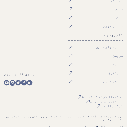
پرتگال
سپین
ترکی
شمالی قبرص
کارپوریٹ
ہمارے بارے میں
سروسز
کیریئر
پارٹنرز
ہمیں فالو کریں
رابطہ کریں
استعمال کرنے کی شرائط
پرائیویسی پالیسی
کوکی پالیسی
کچھ خصوصیات اور آلات تمام ممالک میں دستیاب نہیں ہو سکتی ہیں۔ دستیابی پر
منحصر ہوتی ہے۔