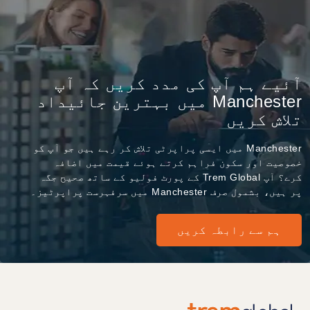
آئیے ہم آپ کی مدد کریں کہ آپ
Manchester میں بہترین جائیداد
تلاش کریں
Manchester میں ایسی پراپرٹی تلاش کر رہے ہیں جو آپ کو
خصوصیت اور سکون فراہم کرتے ہوئے قیمت میں اضافہ
کرے؟ آپ Trem Global کے پورٹ فولیو کے ساتھ صحیح جگہ
پر ہیں، بشمول صرف Manchester میں سرفہرست پراپرٹیز۔
ہم سے رابطہ کریں