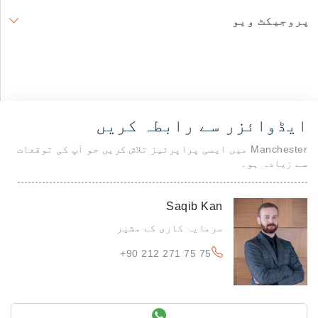
پروجیکٹ ویو
ایڈوائزر سے رابطہ کریں
Manchester میں ایسی پراپرٹیز تلاش کریں جو آپ کی توقعات
سے زیادہ ہو۔
Saqib Kan
سرمایہ کاری کے مشیر
+90 212 271 75 75