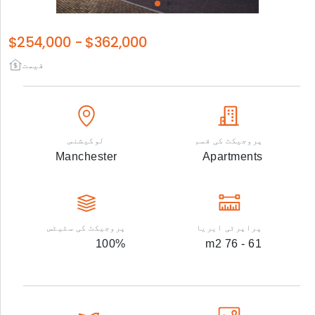
$254,000
-
$362,000
قیمت
پروجیکٹ کی قسم
لوکیشنس
Manchester
Apartments
پراپرٹی ایریا
پروجیکٹ کی سٹیٹس
100
%
m2
61 - 76