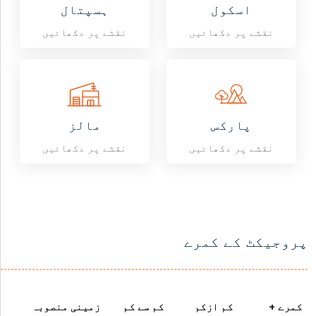
اسکول
ہسپتال
نقشے پر دکھائیں
نقشے پر دکھائیں
پارکس
مالز
نقشے پر دکھائیں
نقشے پر دکھائیں
پروجیکٹ کے کمرے
کمرے +
کم ازکم
کم سے کم
زمینی منصوبہ