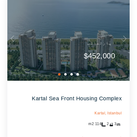
اپارٹمنٹس
$452,000
Kartal Sea Front Housing Complex
Kartal,
Istanbul
m2
114
2
3