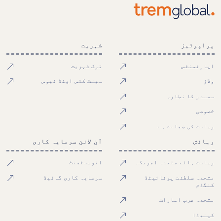
پراپرٹیز
شہریت
اپارٹمنٹس
ترک شہریت
ولاز
سینٹ کٹس اینڈ نیوس
سمندر کا نظارہ
خصوصی
ریاست کی ضمانت ہے
رہائش
آن لائن سرمایہ کاری
ریاست ہائے متحدہ امریکہ
انویسٹمنٹ
متحدہ سلطنت یونائیٹڈ
سرمایہ کاری گائیڈ
کنگڈم
متحدہ عرب امارات
کینیڈا