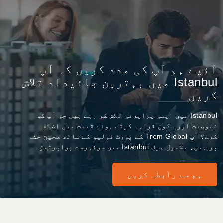
آئیے ہم آپ کی مدد کریں کہ آپ
Istanbul میں بہترین جائیداد تلاش
کریں
Istanbul میں ایسی پراپرٹی تلاش کر رہے ہیں جو آپ کو
خصوصیت اور سکون فراہم کرتے ہوئے قیمت میں اضافہ
کرے؟ آپ Trem Global کے پورٹ فولیو کے ساتھ صحیح جگہ
پر ہیں، بشمول صرف Istanbul میں سرفہرست پراپرٹیز۔
ہم سے رابطہ کریں