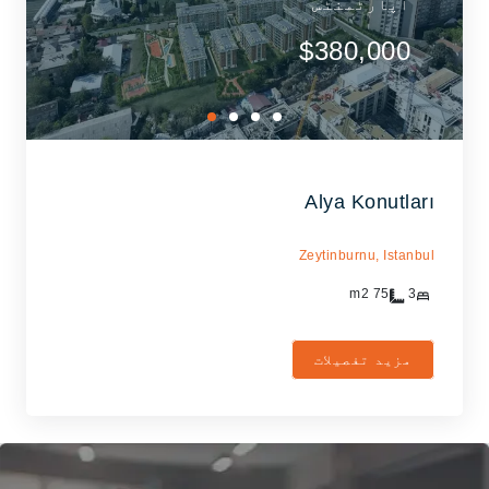
اپارٹمنٹس
$380,000
Alya Konutları
Zeytinburnu,
Istanbul
m2
75
3
مزید تفصیلات