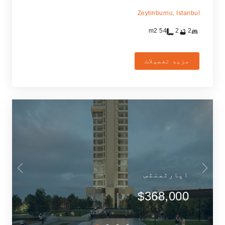
Zeytinburnu,
Istanbul
m2
54
2
2
مزید تفصیلات
اپارٹمنٹس
$368,000