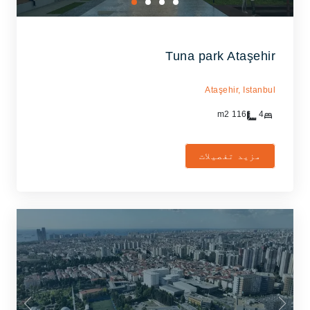
Tuna park Ataşehir
Ataşehir,
Istanbul
m2
116
4
مزید تفصیلات