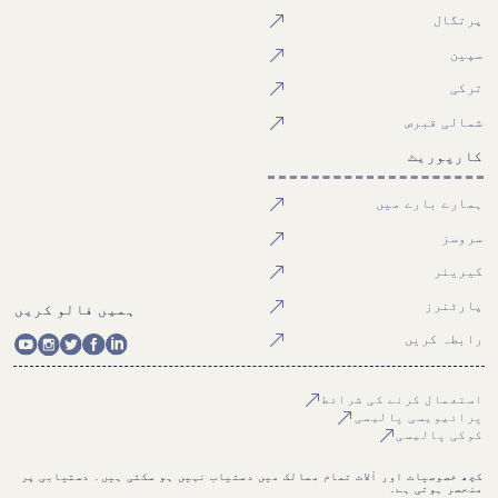
پرتگال
سپین
ترکی
شمالی قبرص
کارپوریٹ
ہمارے بارے میں
سروسز
کیریئر
پارٹنرز
ہمیں فالو کریں
رابطہ کریں
استعمال کرنے کی شرائط
پرائیویسی پالیسی
کوکی پالیسی
کچھ خصوصیات اور آلات تمام ممالک میں دستیاب نہیں ہو سکتی ہیں۔ دستیابی پر
منحصر ہوتی ہے۔