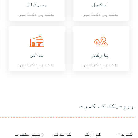
اسکول
ہسپتال
نقشے پر دکھائیں
نقشے پر دکھائیں
پارکس
مالز
نقشے پر دکھائیں
نقشے پر دکھائیں
پروجیکٹ کے کمرے
کمرے +
کم ازکم
کم سے کم
زمینی منصوبہ