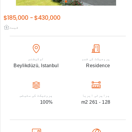
$185,000
-
$430,000
قیمت
پروجیکٹ کی قسم
لوکیشنس
Beylikdüzü,
Istanbul
Residence
پراپرٹی ایریا
پروجیکٹ کی سٹیٹس
100
%
m2
128 - 261