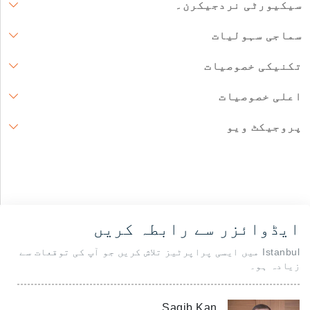
سیکیورٹی نردجیکرن۔
سماجی سہولیات
تکنیکی خصوصیات
اعلی خصوصیات
پروجیکٹ ویو
ایڈوائزر سے رابطہ کریں
Istanbul میں ایسی پراپرٹیز تلاش کریں جو آپ کی توقعات سے
زیادہ ہو۔
Saqib Kan