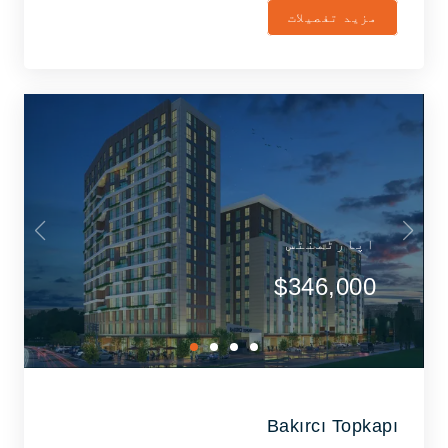
مزید تفصیلات
اپارٹمنٹس
$346,000
Bakırcı Topkapı