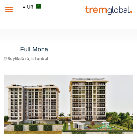
UR
Full Mona
Beylikdüzü,
Istanbul