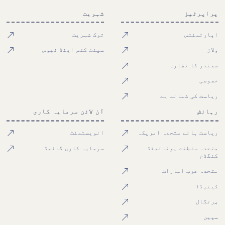
پراپرٹیز
شہریت
اپارٹمنٹس
ترک شہریت
ولاز
سینٹ کٹس اینڈ نیوس
سمندر کا نظارہ
خصوصی
ریاست کی ضمانت ہے
رہائش
آن لائن سرمایہ کاری
ریاست ہائے متحدہ امریکہ
انویسٹمنٹ
متحدہ سلطنت یونائیٹڈ
سرمایہ کاری گائیڈ
کنگڈم
متحدہ عرب امارات
کینیڈا
پرتگال
سپین