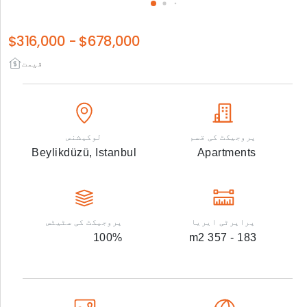
$316,000
-
$678,000
قیمت
پروجیکٹ کی قسم
لوکیشنس
Beylikdüzü,
Istanbul
Apartments
پراپرٹی ایریا
پروجیکٹ کی سٹیٹس
100
%
m2
183 - 357