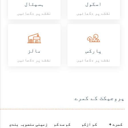
اسکول
ہسپتال
نقشے پر دکھائیں
نقشے پر دکھائیں
پارکس
مالز
نقشے پر دکھائیں
نقشے پر دکھائیں
پروجیکٹ کے کمرے
کمرے +
کم ازکم
کم سے کم
زمینی منصوبہ بندی