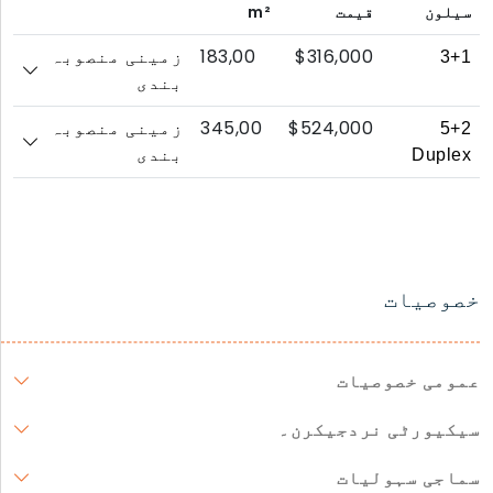
سیلون
قیمت
m²
183,00
$316,000
3+1
زمینی منصوبہ
بندی
345,00
$524,000
5+2
زمینی منصوبہ
Duplex
بندی
خصوصیات
عمومی خصوصیات
سیکیورٹی نردجیکرن۔
سماجی سہولیات