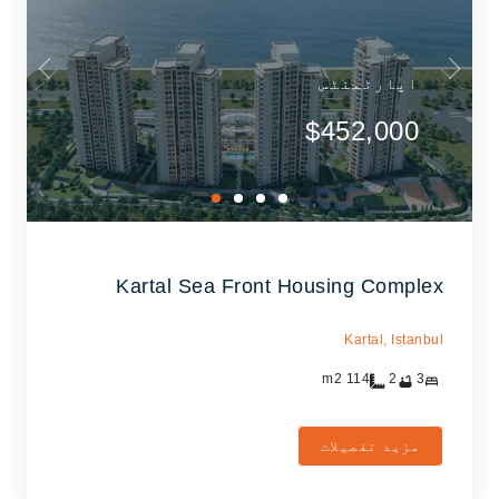
اپارٹمنٹس
$452,000
Kartal Sea Front Housing Complex
Kartal,
Istanbul
m2
114
2
3
مزید تفصیلات