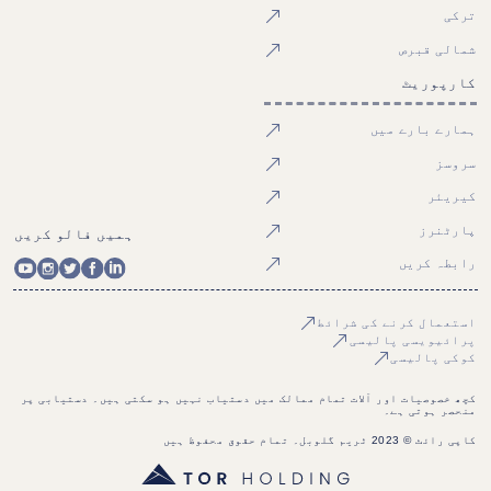
ترکی
شمالی قبرص
کارپوریٹ
ہمارے بارے میں
سروسز
کیریئر
پارٹنرز
ہمیں فالو کریں
رابطہ کریں
استعمال کرنے کی شرائط
پرائیویسی پالیسی
کوکی پالیسی
کچھ خصوصیات اور آلات تمام ممالک میں دستیاب نہیں ہو سکتی ہیں۔ دستیابی پر
منحصر ہوتی ہے۔
کاپی رائٹ © 2023 ٹریم گلوبل۔ تمام حقوق محفوظ ہیں