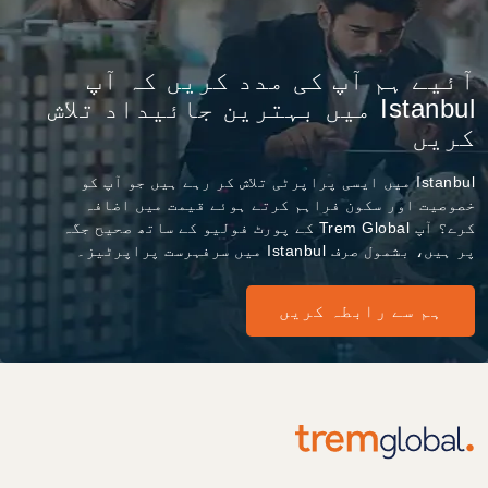
آئیے ہم آپ کی مدد کریں کہ آپ
Istanbul میں بہترین جائیداد تلاش
کریں
Istanbul میں ایسی پراپرٹی تلاش کر رہے ہیں جو آپ کو
خصوصیت اور سکون فراہم کرتے ہوئے قیمت میں اضافہ
کرے؟ آپ Trem Global کے پورٹ فولیو کے ساتھ صحیح جگہ
پر ہیں، بشمول صرف Istanbul میں سرفہرست پراپرٹیز۔
ہم سے رابطہ کریں