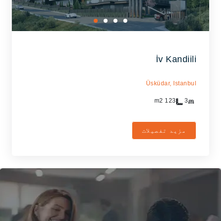
İv Kandiili
Üsküdar,
Istanbul
m2
123
3
مزید تفصیلات