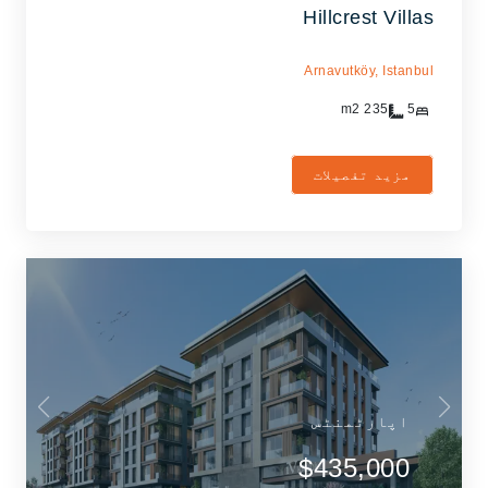
Hillcrest Villas
Arnavutköy,
Istanbul
m2
235
5
مزید تفصیلات
اپارٹمنٹس
$435,000