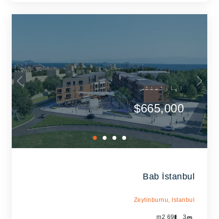
اپارٹمنٹس
$665,000
Bab İstanbul
Zeytinburnu,
Istanbul
m2
69
3