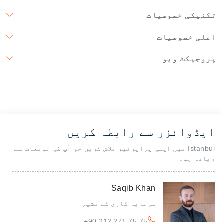
تکنیکی خصوصیات
اعلی خصوصیات
پروجیکٹ ویو
ایڈوائزر سے رابطہ کریں
Istanbul میں ایسی پراپرٹیز تلاش کریں جو آپ کی توقعات سے
زیادہ ہو۔
Saqib Khan
سرمایہ کاری کے مشیر
+90 212 271 75 75