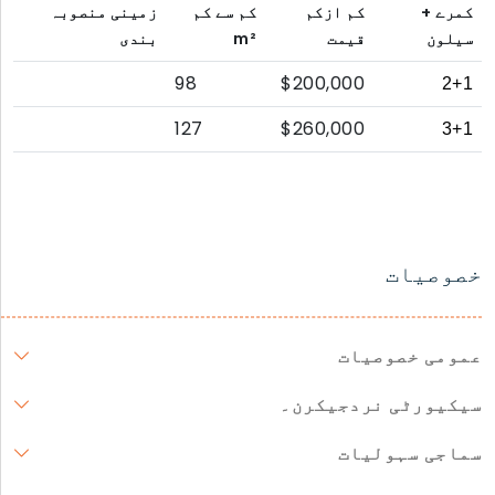
کمرے +
کم ازکم
کم سے کم
زمینی منصوبہ
سیلون
قیمت
m²
بندی
98
$200,000
2+1
127
$260,000
3+1
خصوصیات
عمومی خصوصیات
سیکیورٹی نردجیکرن۔
سماجی سہولیات