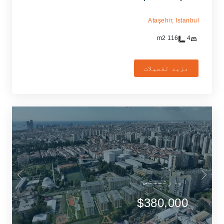
Ataşehir,
Istanbul
m2
116
4
مزید تفصیلات
اپارٹمنٹس
$380,000