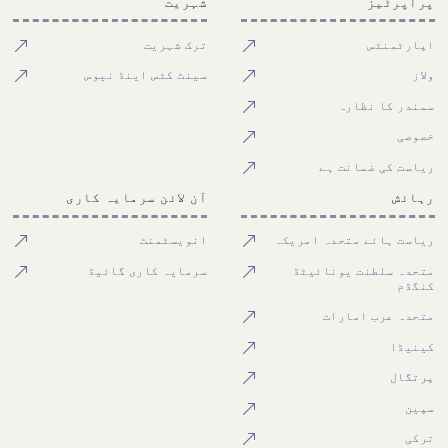
پراپرٹیز
شہریت
اپارٹمنٹس
ترک شہریت
ولاز
سینٹ کٹس اینڈ نیوس
سمندر کا نظارہ
خصوصی
ریاست کی ضمانت ہے
رہائش
آن لائن سرمایہ کاری
ریاست ہائے متحدہ امریکہ
انویسٹمنٹ
متحدہ سلطنت یونائیٹڈ
سرمایہ کاری گائیڈ
کنگڈم
متحدہ عرب امارات
کینیڈا
پرتگال
سپین
ترکی