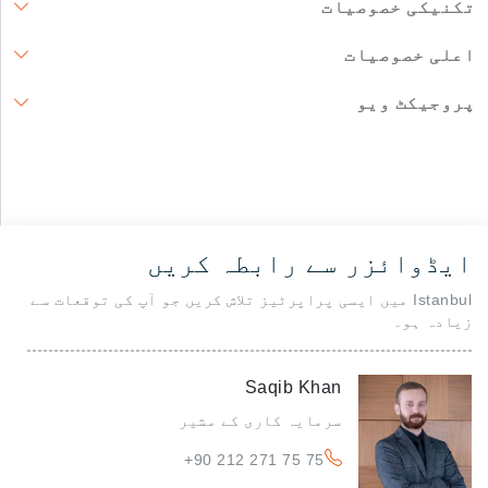
تکنیکی خصوصیات
اعلی خصوصیات
پروجیکٹ ویو
ایڈوائزر سے رابطہ کریں
Istanbul میں ایسی پراپرٹیز تلاش کریں جو آپ کی توقعات سے
زیادہ ہو۔
Saqib Khan
سرمایہ کاری کے مشیر
+90 212 271 75 75