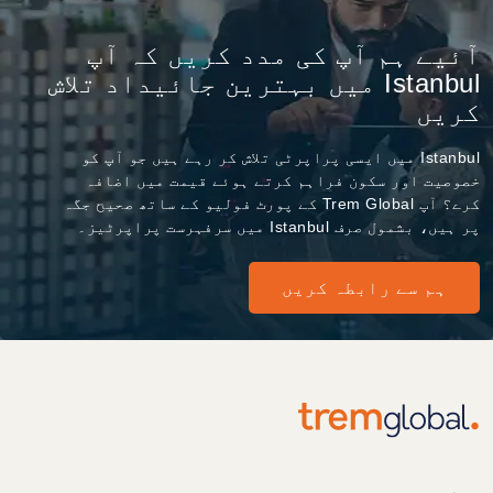
آئیے ہم آپ کی مدد کریں کہ آپ
Istanbul میں بہترین جائیداد تلاش
کریں
Istanbul میں ایسی پراپرٹی تلاش کر رہے ہیں جو آپ کو
خصوصیت اور سکون فراہم کرتے ہوئے قیمت میں اضافہ
کرے؟ آپ Trem Global کے پورٹ فولیو کے ساتھ صحیح جگہ
پر ہیں، بشمول صرف Istanbul میں سرفہرست پراپرٹیز۔
ہم سے رابطہ کریں