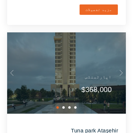
مزید تفصیلات
اپارٹمنٹس
$368,000
Tuna park Ataşehir