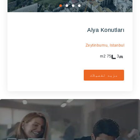
Alya Konutları
Zeytinburnu,
Istanbul
m2
75
3
مزید تفصیلات