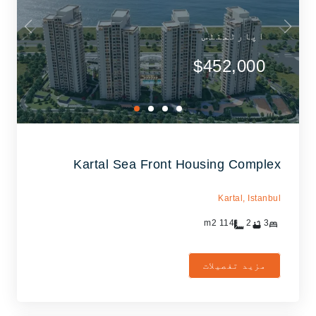
اپارٹمنٹس
$452,000
Kartal Sea Front Housing Complex
Kartal,
Istanbul
m2
114
2
3
مزید تفصیلات