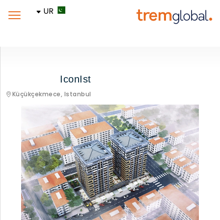
UR
IconIst
Küçükçekmece,
Istanbul