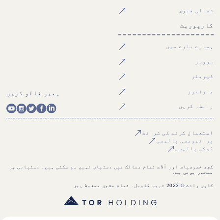
شمالی قبرص
کارپوریٹ
ہمارے بارے میں
سروسز
کیریئر
پارٹنرز
ہمیں فالو کریں
رابطہ کریں
استعمال کرنے کی شرائط
پرائیویسی پالیسی
کوکی پالیسی
کچھ خصوصیات اور آلات تمام ممالک میں دستیاب نہیں ہو سکتی ہیں۔ دستیابی پر
منحصر ہوتی ہے۔
کاپی رائٹ © 2023 ٹریم گلوبل۔ تمام حقوق محفوظ ہیں