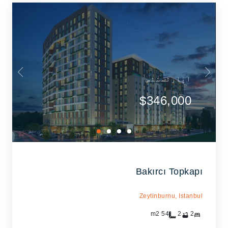
اپارٹمنٹس
$346,000
Bakırcı Topkapı
Zeytinburnu,
Istanbul
m2
54
2
2