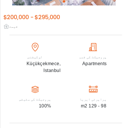
$200,000
-
$295,000
قیمت
پروجیکٹ کی قسم
لوکیشنس
Küçükçekmece,
Apartments
Istanbul
پراپرٹی ایریا
پروجیکٹ کی سٹیٹس
100
%
m2
98 - 129