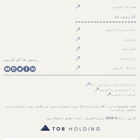
شمالی قبرص
کارپوریٹ
ہمارے بارے میں
سروسز
کیریئر
پارٹنرز
ہمیں فالو کریں
رابطہ کریں
استعمال کرنے کی شرائط
پرائیویسی پالیسی
کوکی پالیسی
کچھ خصوصیات اور آلات تمام ممالک میں دستیاب نہیں ہو سکتی ہیں۔ دستیابی پر
منحصر ہوتی ہے۔
کاپی رائٹ © 2023 ٹریم گلوبل۔ تمام حقوق محفوظ ہیں