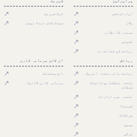
پراپرٹیز
شہریت
اپارٹمنٹس
ترک شہریت
ولاز
سینٹ کٹس اینڈ نیوس
سمندر کا نظارہ
خصوصی
ریاست کی ضمانت ہے
رہائش
آن لائن سرمایہ کاری
ریاست ہائے متحدہ امریکہ
انویسٹمنٹ
متحدہ سلطنت یونائیٹڈ
سرمایہ کاری گائیڈ
کنگڈم
متحدہ عرب امارات
کینیڈا
پرتگال
سپین
ترکی