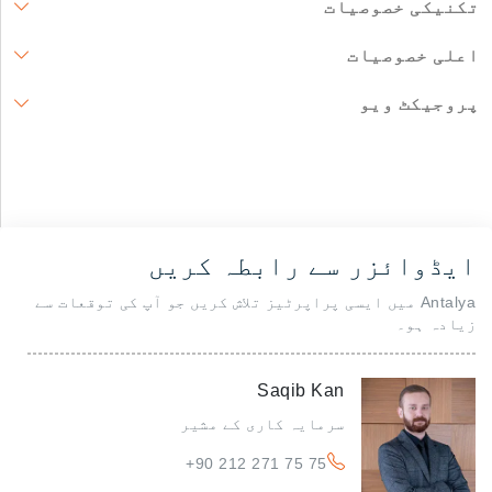
تکنیکی خصوصیات
اعلی خصوصیات
پروجیکٹ ویو
ایڈوائزر سے رابطہ کریں
Antalya میں ایسی پراپرٹیز تلاش کریں جو آپ کی توقعات سے
زیادہ ہو۔
Saqib Kan
سرمایہ کاری کے مشیر
+90 212 271 75 75