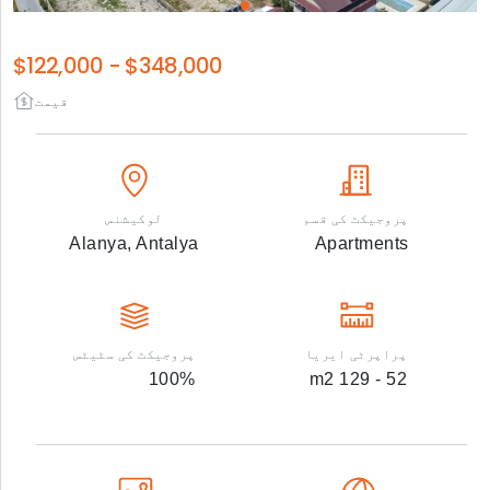
$122,000
-
$348,000
قیمت
پروجیکٹ کی قسم
لوکیشنس
Alanya,
Antalya
Apartments
پراپرٹی ایریا
پروجیکٹ کی سٹیٹس
100
%
m2
52 - 129