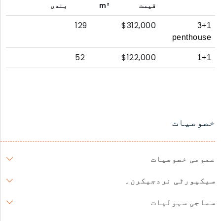
قیمت
m²
بندی
129
$312,000
3+1
penthouse
52
$122,000
1+1
خصوصیات
عمومی خصوصیات
سیکیورٹی نردجیکرن۔
سماجی سہولیات