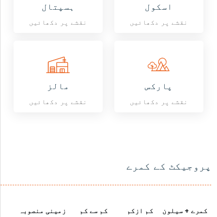
اسکول
ہسپتال
نقشے پر دکھائیں
نقشے پر دکھائیں
پارکس
مالز
نقشے پر دکھائیں
نقشے پر دکھائیں
پروجیکٹ کے کمرے
کمرے + سیلون
کم ازکم
کم سے کم
زمینی منصوبہ