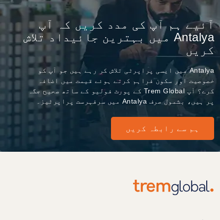
آئیے ہم آپ کی مدد کریں کہ آپ
Antalya میں بہترین جائیداد تلاش
کریں
Antalya میں ایسی پراپرٹی تلاش کر رہے ہیں جو آپ کو
خصوصیت اور سکون فراہم کرتے ہوئے قیمت میں اضافہ
کرے؟ آپ Trem Global کے پورٹ فولیو کے ساتھ صحیح جگہ
پر ہیں، بشمول صرف Antalya میں سرفہرست پراپرٹیز۔
ہم سے رابطہ کریں