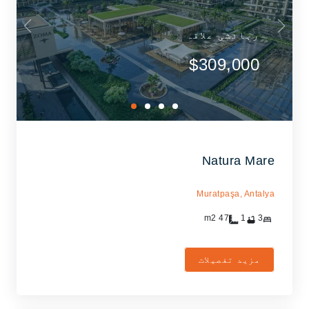
رہائشی علاقہ
$309,000
Natura Mare
Muratpaşa,
Antalya
m2
47
1
3
مزید تفصیلات