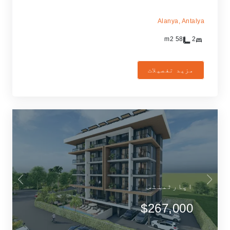
Alanya,
Antalya
m2
58
2
مزید تفصیلات
اپارٹمنٹس
$267,000