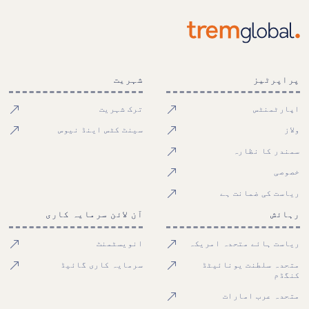
پراپرٹیز
شہریت
اپارٹمنٹس
ترک شہریت
ولاز
سینٹ کٹس اینڈ نیوس
سمندر کا نظارہ
خصوصی
ریاست کی ضمانت ہے
رہائش
آن لائن سرمایہ کاری
ریاست ہائے متحدہ امریکہ
انویسٹمنٹ
متحدہ سلطنت یونائیٹڈ
سرمایہ کاری گائیڈ
کنگڈم
متحدہ عرب امارات