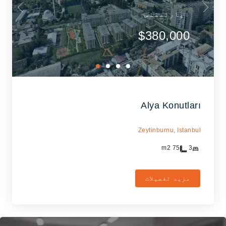
اپارٹمنٹس
$380,000
Alya Konutları
Zeytinburnu,
Istanbul
m2
75
3
مزید تفصیلات