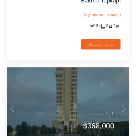
Bakırcı Topkapı
Zeytinburnu,
Istanbul
m2
54
2
2
مزید تفصیلات
اپارٹمنٹس
$368,000