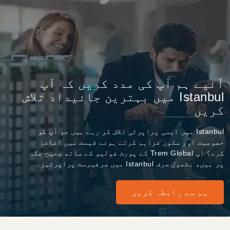
آئیے ہم آپ کی مدد کریں کہ آپ
Istanbul میں بہترین جائیداد تلاش
کریں
Istanbul میں ایسی پراپرٹی تلاش کر رہے ہیں جو آپ کو
خصوصیت اور سکون فراہم کرتے ہوئے قیمت میں اضافہ
کرے؟ آپ Trem Global کے پورٹ فولیو کے ساتھ صحیح جگہ
پر ہیں، بشمول صرف Istanbul میں سرفہرست پراپرٹیز۔
ہم سے رابطہ کریں