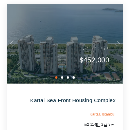
اپارٹمنٹس
$452,000
Kartal Sea Front Housing Complex
Kartal,
Istanbul
m2
114
2
3