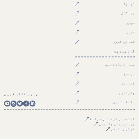
کینیڈا
پرتگال
سپین
ترکی
شمالی قبرص
کارپوریٹ
ہمارے بارے میں
سروسز
کیریئر
پارٹنرز
ہمیں فالو کریں
رابطہ کریں
استعمال کرنے کی شرائط
پرائیویسی پالیسی
کوکی پالیسی