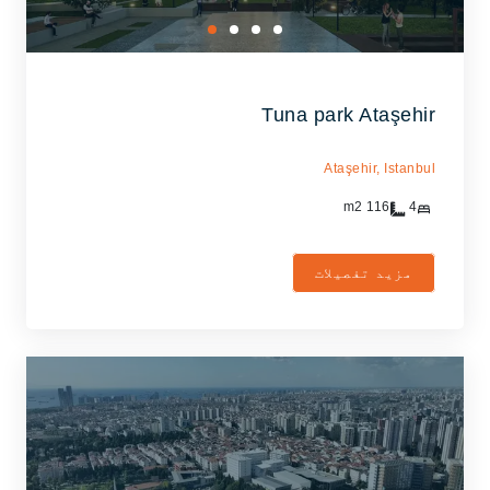
Tuna park Ataşehir
Ataşehir,
Istanbul
m2
116
4
مزید تفصیلات