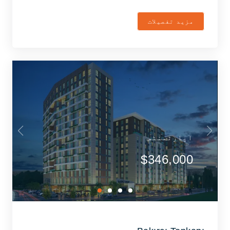
مزید تفصیلات
اپارٹمنٹس
$346,000