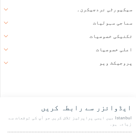
سیکیورٹی نردجیکرن۔
سماجی سہولیات
تکنیکی خصوصیات
اعلی خصوصیات
پروجیکٹ ویو
ایڈوائزر سے رابطہ کریں
Istanbul میں ایسی پراپرٹیز تلاش کریں جو آپ کی توقعات سے
زیادہ ہو۔