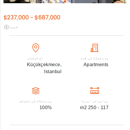
$237,000
-
$687,000
قیمت
پروجیکٹ کی قسم
لوکیشنس
Küçükçekmece,
Apartments
Istanbul
پراپرٹی ایریا
پروجیکٹ کی سٹیٹس
100
%
m2
117 - 250