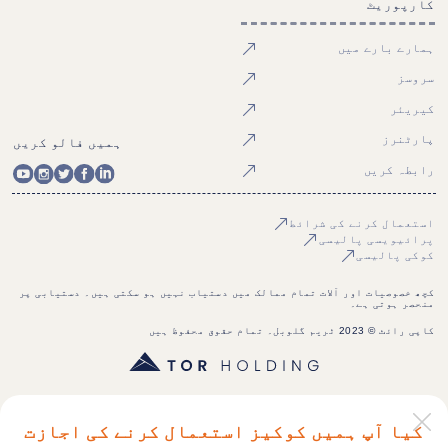
کارپوریٹ
ہمارے بارے میں
سروسز
کیریئر
پارٹنرز
ہمیں فالو کریں
رابطہ کریں
استعمال کرنے کی شرائط
پرائیویسی پالیسی
کوکی پالیسی
کچھ خصوصیات اور آلات تمام ممالک میں دستیاب نہیں ہو سکتی ہیں۔ دستیابی پر
منحصر ہوتی ہے۔
کاپی رائٹ © 2023 ٹریم گلوبل۔ تمام حقوق محفوظ ہیں
کیا آپ ہمیں کوکیز استعمال کرنے کی اجازت