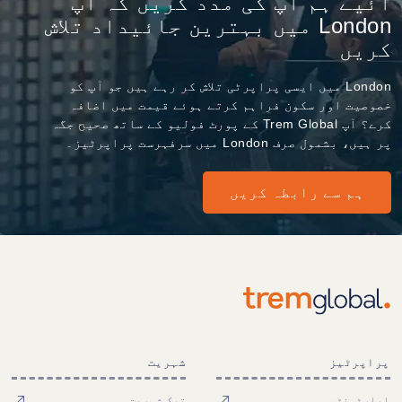
آئیے ہم آپ کی مدد کریں کہ آپ
London میں بہترین جائیداد تلاش
کریں
London میں ایسی پراپرٹی تلاش کر رہے ہیں جو آپ کو
خصوصیت اور سکون فراہم کرتے ہوئے قیمت میں اضافہ
کرے؟ آپ Trem Global کے پورٹ فولیو کے ساتھ صحیح جگہ
پر ہیں، بشمول صرف London میں سرفہرست پراپرٹیز۔
ہم سے رابطہ کریں
پراپرٹیز
شہریت
اپارٹمنٹس
ترک شہریت