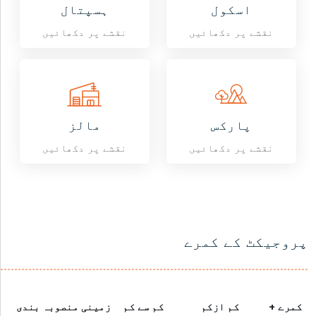
اسکول
ہسپتال
نقشے پر دکھائیں
نقشے پر دکھائیں
پارکس
مالز
نقشے پر دکھائیں
نقشے پر دکھائیں
پروجیکٹ کے کمرے
کمرے +
کم ازکم
کم سے کم
زمینی منصوبہ بندی