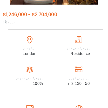
$1,246,000
-
$2,704,000
قیمت
پروجیکٹ کی قسم
لوکیشنس
London
Residence
پراپرٹی ایریا
پروجیکٹ کی سٹیٹس
100
%
m2
50 - 130