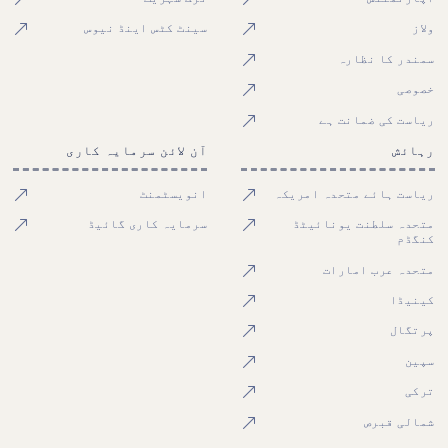
ولاز
سینٹ کٹس اینڈ نیوس
سمندر کا نظارہ
خصوصی
ریاست کی ضمانت ہے
رہائش
آن لائن سرمایہ کاری
ریاست ہائے متحدہ امریکہ
انویسٹمنٹ
متحدہ سلطنت یونائیٹڈ
سرمایہ کاری گائیڈ
کنگڈم
متحدہ عرب امارات
کینیڈا
پرتگال
سپین
ترکی
شمالی قبرص