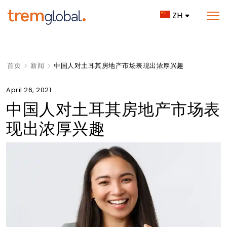
ZH
首页
新闻
中国人对土耳其房地产市场表现出浓厚兴趣
April 26, 2021
中国人对土耳其房地产市场表
现出浓厚兴趣