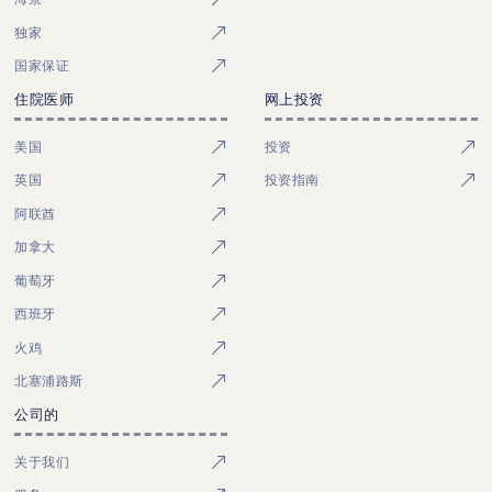
独家
国家保证
住院医师
网上投资
美国
投资
英国
投资指南
阿联酋
加拿大
葡萄牙
西班牙
火鸡
北塞浦路斯
公司的
关于我们