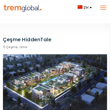
ZH
Çeşme HiddenTale
Çeşme,
İzmir