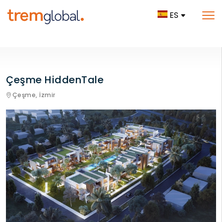
ES
Çeşme HiddenTale
Çeşme,
İzmir