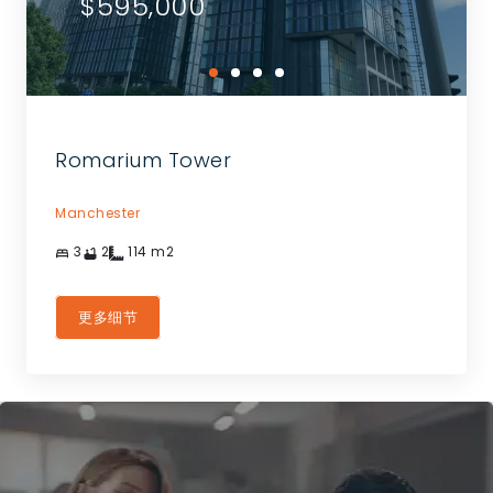
$595,000
Romarium Tower
Manchester
3
2
114
m2
更多细节