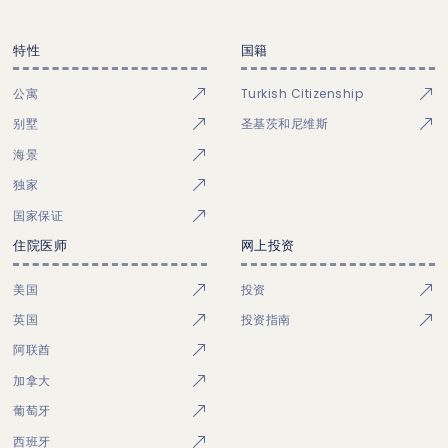
特性
国籍
公寓
Turkish Citizenship
别墅
圣基茨和尼维斯
海景
独家
国家保证
住院医师
网上投资
美国
投资
英国
投资指南
阿联酋
加拿大
葡萄牙
西班牙