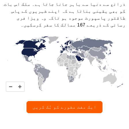
ذرائع سے دنیا سے باہر جانا جاتا ہے۔ ملک اس بات
کو بھی یقینی بناتا ہے کہ اپنے شہریوں کے پاس
طاقتور پاسپورٹ موجود ہو تاکہ وہ ویزا فری
رسائی کے ذریعے 167 ممالک کا سفر کرسکیں۔
ایک مفت مشورے کو بُک کریں