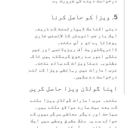
درخواست دینے کی ضرورت ہے
5. ویزا کو حاصل کرنا
دبئی اکنامک ڈیپارٹمنٹ کے ذریعہ
ایک بار جب انوسٹر کا لائسنس جاری
ہوجاتا ہے تو ، آپ متحدہ
ڈائریکٹوریٹ آف ریزیڈنسی اور غیر
ملکی امور سے رجوع کرسکتے ہیں تاکہ
مطلوبہ دستاویزات کے ساتھ متحدہ
عرب امارات میں رہائشی ویزا کے لئے
درخواست دے سکیں۔
اپنا گولڈن ویزا حاصل کریں
متحدہ عرب امارات گولڈن ویزا ملنے
کے بعد بہت سارے مواقع ملتے ہیں۔
سیاحت اور دیگر معاشی سرگرمیوں کے
حوالے سے یہ ملک مشرق وسطی میں ایک
اعلی مقام ہے۔ آپ کاروباری سرمایہ