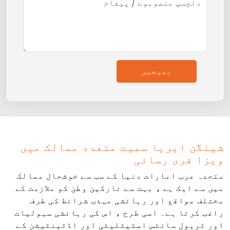
بھیجیں
شینگن ایریا سمیت متعدد ممالک میں
ویزا فری رسائی
متحدہ عرب امارات دنیا کے سب سے خوشحال ممالک
میں سے ایک ہے ، بہت سے تارکین وطن کو ملازمت کے
مختلف مواقع اور رہائشی مہذب شرائط کی طرف
راغب کرتا ہے۔ اسی طرح ، اس کی رہائشی سہولیات
اور ٹریول سائٹس اسٹیٹلیٹی اور اڈٹینٹیشن کے