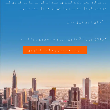
نابالغ بچوں کے لئے جائیداد کی سرمایہ کاری کے
ذریعہ طویل مدتی رہائش کو قابل بناتا ہے
آسان اور تیز عمل
گولڈن ویزا 2 ملین درہم سے شروع ہوتا ہے۔
ایک مفت مشورے کو بُک کریں