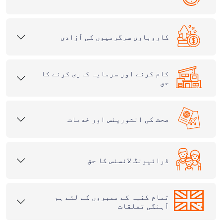
کاروباری سرگرمیوں کی آزادی
کام کرنے اور سرمایہ کاری کرنے کا
حق
صحت کی انشورینس اور خدمات
ڈرائیونگ لائسنس کا حق
تمام کنبہ کے ممبروں کے لئے ہم
آہنگی تعلقات