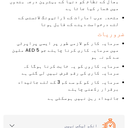
بھال کے نظام کو دنیا کے بہترین درجہ بندوں
میں شمار کیا جاتا ہے
متحدہ عرب امارات کے ڈرائیونگ لائسنس کے
لئے درخواست دینے کے قابل ہونا
ضروریات
سرمایہ کار کو لازمی طور پر ایسی پراپرٹی
میں سرمایہ کاری کرنا چاہئے جو AED 5 ملین
سے کم نہ ہو
سرمایہ کاروں کو یہ ثابت کرنا ہوگا کہ
سرمایہ کاری کی رقم قرض نہیں لی گئی ہے
سرمایہ کار کو کم سے کم 3 کے لئے جائیداد
برقرار رکھنی چاہئے
جائیداد رہن نہیں ہوسکتی ہے
انکم ٹیکس نہیں