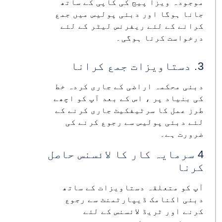
موجودہ ویزا پیج کی کاپی کے ساتھ
جانا ہوگا اور دبئی پولیس میں جمع
کرانے کے لئے ریفرنس لیٹر کے لئے
درخواست کرنا ہوگی۔
3. دستاویزات جمع کرانا
دبئی محکمہ اراضی کے جاری کردہ خط
کی بنیاد پر ، اس کے بعد آپ کو اچھے
طرز عمل کا سرٹیفکیٹ جاری کرنے کے
لئے دبئی پولیس سے رجوع کرنے کی
ضرورت ہے۔
4 سرمایہ کار کا لائسنس حاصل
کرنا
آپ کو متعلقہ دستاویزات کے ساتھ
دبئی اکنامک ڈیپارٹمنٹ سے رجوع
کرنے اور ٹریڈ لائسنس کے لئے