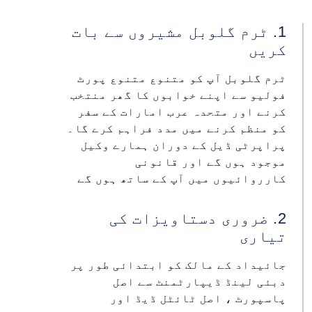
1. ٹرم گلوبل مشیروں سے بات
کریں
ٹرم گلوبل آپ کو متنوع متنوع پورٹ
فولیو سے اپنے خوابوں کا گھر منتخب
کرنے اور متحدہ عرب امارات کے سفر
کو منظم کرنے میں مدد فراہم کرے گا۔
پراپرٹی ڈیل کے دوران ہمارے وکیل
موجود ہوں گے اور قانونی
کارروائیوں میں آپ کے ساتھ ہوں گے
2. ضروری دستاویزات کی
تیاری
جائیداد کے مالک کو ابتدائی طور پر
دبئی لینڈ ڈیپارٹمنٹ سے اصل
پاسپورٹ ، اصل ٹائٹل ڈیڈ اور