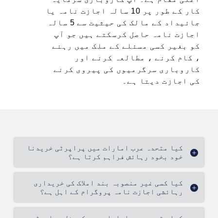
کار کے طور پر 10 سالہ اجازت نامہ یا
جائیداد کے مالک کی حیثیت سے 5 سالہ
اجازت نامہ حاصل کرسکتے ہیں جو آپ
کو بغیر کسی مسئلے کے ملک میں رہنے
، کام کرنے ، مطالعہ کرنے اور
کاروباری سرگرمیوں کی پیروی کرنے
کی اجازت دیتا ہے۔
کیا متحدہ عرب امارات میں پراپرٹی خریدنا
خود بخود رہائش فراہم کرتا ہے؟
کیا کسی غیر منصوبہ بند املاک کی خریداری
رہائشی اجازت نامہ پروگرام کے اہل ہے؟
کیا متحدہ عرب امارات میں کمرشل پراپرٹی