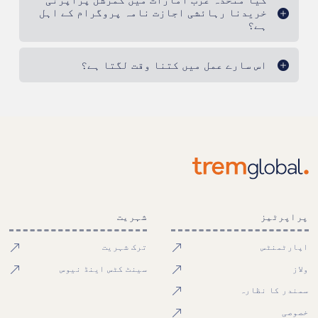
خریدنا رہائشی اجازت نامہ پروگرام کے اہل
ہے؟
اس سارے عمل میں کتنا وقت لگتا ہے؟
پراپرٹیز
شہریت
اپارٹمنٹس
ترک شہریت
ولاز
سینٹ کٹس اینڈ نیوس
سمندر کا نظارہ
خصوصی