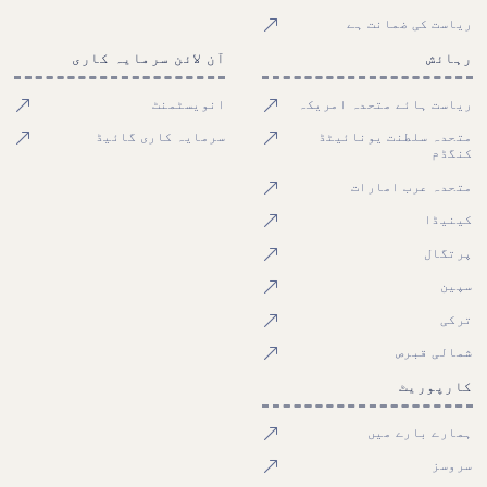
ریاست کی ضمانت ہے
رہائش
آن لائن سرمایہ کاری
ریاست ہائے متحدہ امریکہ
انویسٹمنٹ
متحدہ سلطنت یونائیٹڈ
سرمایہ کاری گائیڈ
کنگڈم
متحدہ عرب امارات
کینیڈا
پرتگال
سپین
ترکی
شمالی قبرص
کارپوریٹ
ہمارے بارے میں
سروسز