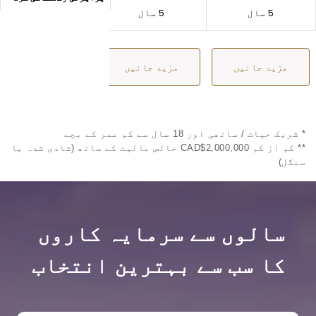
5 سال
5 سال
3 سال
مزید جانیں
مزید جانیں
مزید جانیں
* شریک حیات / ساتھی اور 18 سال سے کم عمر کے بچے
** کم از کم CAD$2,000,000 خالص مالیت کے ساتھ (شادی شدہ یا
سنگل)
سالوں سے سرمایہ کاروں
کا سب سے بہترین انتخاب