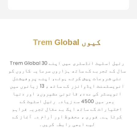
Trem Global کیوں
Trem Global رئیل اسٹیٹ انڈسٹری میں اپنے 30
سال کے تجربے کے ساتھ ہزاروں سرمایہ کاروں کو
نئی شروعات پیش کرتے ہوئے، اپنے پروفیشنل
انویسٹمنٹ ایڈوائزر کے ساتھ ، 13 زبانوں میں
انویسٹر کی مدد، قانونی مشیروں، اور دنیا
بھر میں 4500 سے زیادہ رئیل اسٹیٹ کے
اختیارات کے ساتھ ایک بے مثال تجربہ فراہم
کرتا ہے۔ فوری ، محفوظ اور آرام دہ آغاز کے
لیے ابھی رابطہ کریں۔