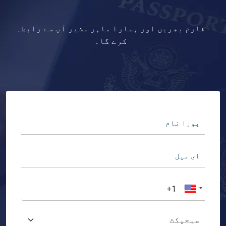
فارم بھریں اور ہمارا ماہر مشیر آپ سے رابطہ
کرے گا۔