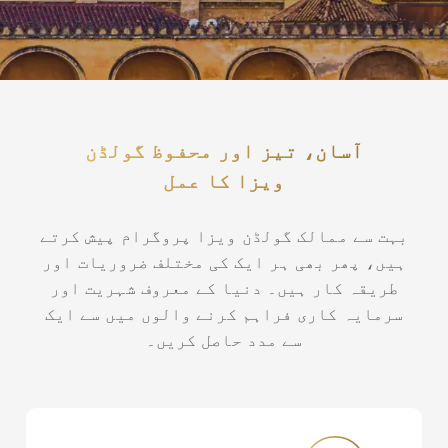
آسان، تیز اور محفوظ گولڈن
ویزا کا عمل
بہت سے ممالک گولڈن ویزا پروگرام پیش کرتے
ہیں، پھر بھی ہر ایک کی مختلف ضروریات اور
طریقہ کار ہیں۔ دنیا کے معروف شہریت اور
سرمایہ کاری فراہم کرنے والوں میں سے ایک
سے مدد حاصل کریں۔