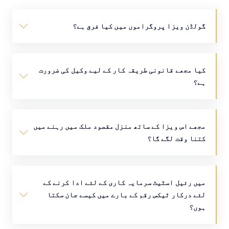
گولڈن ویزا پروگراموں میں کیا فرق ہے؟
کیا مجھے قانونی طریقہ کار کے لیے وکیل کی ضرورت
ہے؟
مجھے اس ویزا کے ساتھ منزل مقصود ملک میں رہنے میں
کتنا وقت لگے گا؟
میں رئیل اسٹیٹ سرمایہ کاری کے لئے ادا کرنے کے
لئے درکار ٹیکس رقم کے بارے میں کیسے جان سکتا
ہوں؟