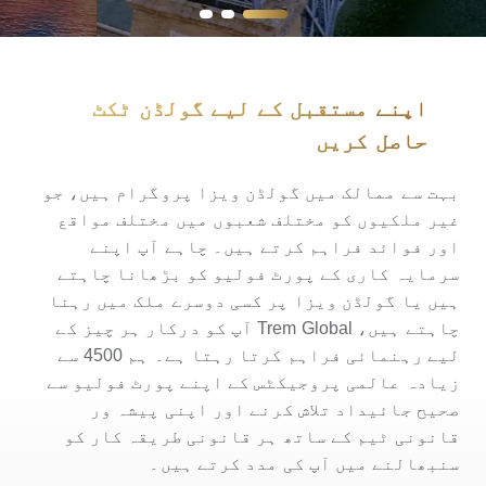
اپنے مستقبل کے لیے گولڈن ٹکٹ
حاصل کریں
بہت سے ممالک میں گولڈن ویزا پروگرام ہیں، جو
غیر ملکیوں کو مختلف شعبوں میں مختلف مواقع
اور فوائد فراہم کرتے ہیں۔ چاہے آپ اپنے
سرمایہ کاری کے پورٹ فولیو کو بڑھانا چاہتے
ہیں یا گولڈن ویزا پر کسی دوسرے ملک میں رہنا
چاہتے ہیں، Trem Global آپ کو درکار ہر چیز کے
لیے رہنمائی فراہم کرتا رہتا ہے۔ ہم 4500 سے
زیادہ عالمی پروجیکٹس کے اپنے پورٹ فولیو سے
صحیح جائیداد تلاش کرنے اور اپنی پیشہ ور
قانونی ٹیم کے ساتھ ہر قانونی طریقہ کار کو
سنبھالنے میں آپ کی مدد کرتے ہیں۔