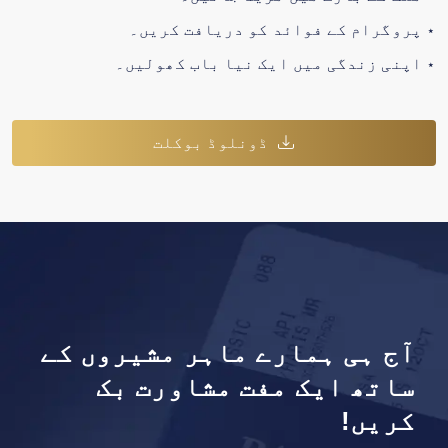
⋆
پروگرام کے فوائد کو دریافت کریں۔
⋆
اپنی زندگی میں ایک نیا باب کھولیں۔
ڈونلوڈ بوکلت
آج ہی ہمارے ماہر مشیروں کے
ساتھ ایک مفت مشاورت بک
کریں!