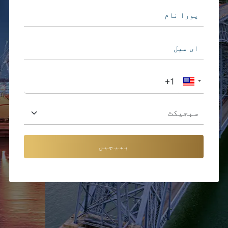
بھیجیں