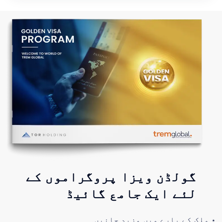
گولڈن ویزا پروگراموں کے
لئے ایک جامع گائیڈ
⋆
ملک کے بارے میں مزید جانیں۔