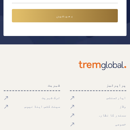
بھیجیں
پراپرٹیز
شہریت
اپارٹمنٹس
ترک شہریت
ولاز
سینٹ کٹس اینڈ نیوس
سمندر کا نظارہ
خصوصی