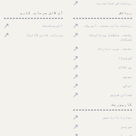
ریاست کی ضمانت ہے
رہائش
آن لائن سرمایہ کاری
ریاست ہائے متحدہ امریکہ
انویسٹمنٹ
متحدہ سلطنت یونائیٹڈ
سرمایہ کاری گائیڈ
کنگڈم
متحدہ عرب امارات
کینیڈا
پرتگال
سپین
ترکی
شمالی قبرص
کارپوریٹ
ہمارے بارے میں
سروسز
کیریئر