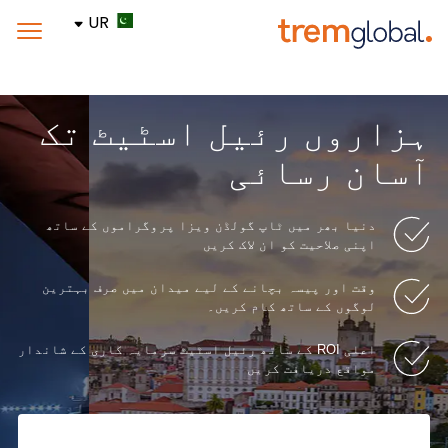
UR
ہزاروں رئیل اسٹیٹ تک
آسان رسائی
دنیا بھر میں ٹاپ گولڈن ویزا پروگراموں کے ساتھ
اپنی صلاحیت کو ان لاک کریں
وقت اور پیسہ بچانے کے لیے میدان میں صرف بہترین
لوگوں کے ساتھ کام کریں۔
اعلی ROI کے ساتھ رئیل اسٹیٹ سرمایہ کاری کے شاندار
مواقع دریافت کریں