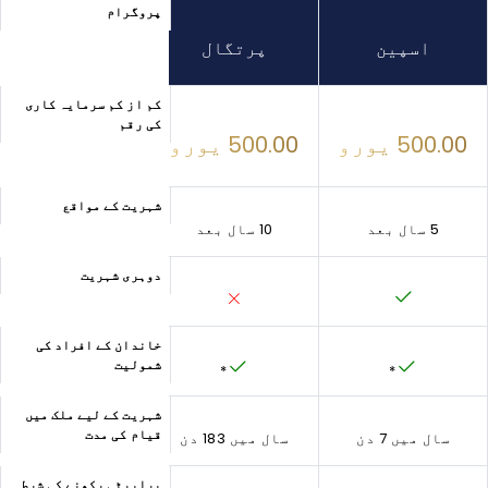
پروگرام
متحدہ عرب
اسپین
پرتگال
امارات
کم از کم سرمایہ کاری
کی رقم
500.00 یورو
500.00 یورو
2 ملین درہم
شہریت کے مواقع
5 سال بعد
10 سال بعد
واضح نہیں ہے
دوہری شہریت
خاندان کے افراد کی
شمولیت
*
*
شہریت کے لیے ملک میں
قیام کی مدت
سال میں 7 دن
سال میں 183 دن
ضرورت نہیں ہے
پراپرٹی رکھنے کی شرط