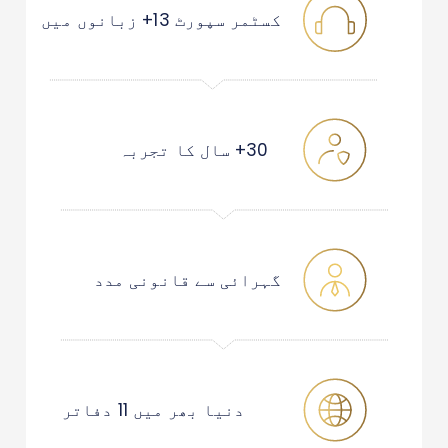
کسٹمر سپورٹ 13+ زبانوں میں
30+ سال کا تجربہ
گہرائی سے قانونی مدد
دنیا بھر میں 11 دفاتر