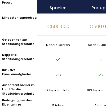
Program
Spanien
Portug
Mindestanlagebetrag
€500.000
€500.
Gelegenheit zur
Staatsbürgerschaft
Nach 5 Jahren
Nach 10 Ja
Doppelte
Staatsbürgerschaft
Inklusive
Familienmitglieder
*
*
Aufenthaltsdauer im
Land für die
7 tage im Jahr
183 tage im
Staatsbürgerschaft
Bedingung, um das
Eigentum zu
5 jahre
5 jahr