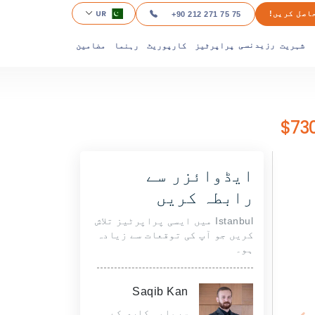
UR
اصل کریں!
+90 212 271 75 75
شہریت
پراپرٹیز
کارپوریٹ
رہنما
مضامین
رزیدنسی
ایڈوائزر سے
رابطہ کریں
Istanbul میں ایسی پراپرٹیز تلاش
کریں جو آپ کی توقعات سے زیادہ
ہو۔
Saqib Kan
سرمایہ کاری کے