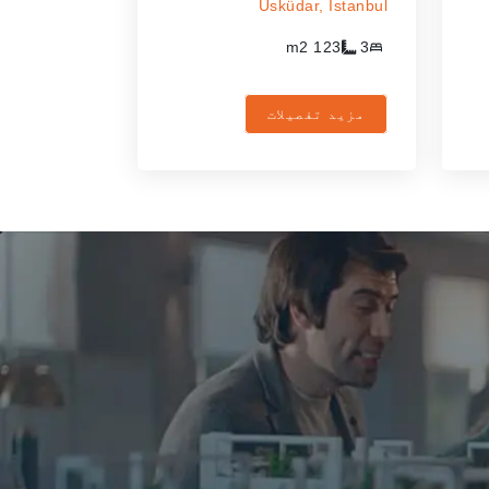
Üsküdar,
Istanbul
m2
123
3
مزید تفصیلات