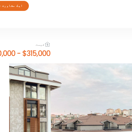
ایک مشاورت ح
قیمت
$730,000
-
$315,000