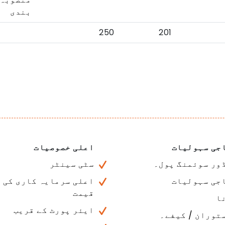
بندی
250
201
جی سہولیات
اعلی خصوصیات
ور سوئمنگ پول۔
سٹی سینٹر
جی سہولیات
اعلی سرمایہ کاری کی
قیمت
ا
ایئر پورٹ کے قریب
توران / کیفے۔