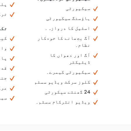
پلے
سیکیورٹی
ترک
ہاؤسنگ سیکیورٹی
اسٹیل کا دروازہ۔
تکن
آگ بجھانے کا خودکار
کیب
نظام۔
واٹ
آگ اور دھواں کا
پان
ڈیٹیکٹر
قدر
سیکیورٹی کیمرے۔
جنر
کلوز سرکٹ ویڈیو سسٹم
مرک
24 گھنٹے سیکورٹی
سیٹ
ویڈیو انٹرکام سسٹم۔