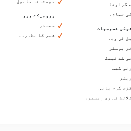
دوستانہ ماحول
 گراونڈ
ی حمام۔
پروجیکٹ ویو
سمندر
یکی خصوصیات
شہر کا نظارہ۔
ل ٹی وی۔
ر بوسٹر
ی کے ٹینک
تی گیس
یٹر
زی گرم پانی
لائٹ ٹی وی ریسیور