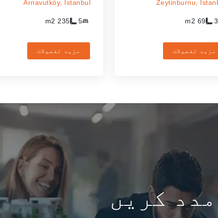
Arnavutköy,
Istanbul
Zeytinburnu,
Istan
m2
235
5
m2
69
3
مزید تفصیلات
مزید تفصیلات
مدد کریں