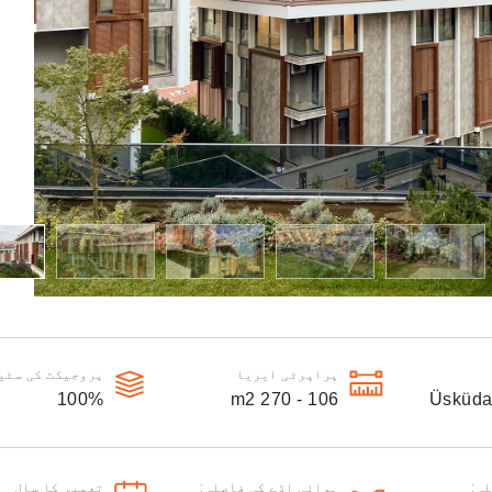
پراپرٹی ایریا
پروجیکٹ کی سٹی
100
%
m2
106 - 270
Üsküda
ہ:
ہوائی اڈے کی فاصلہ:
تعمیر کا سال