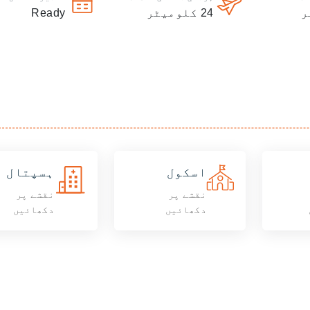
ر
24
کلومیٹر
Ready
اسکول
ہسپتال
نقشے پر
نقشے پر
دکھائیں
دکھائیں