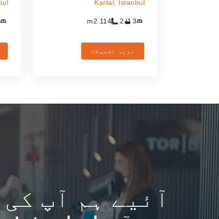
bul
Kartal,
Istanbul
m2
114
2
3
مزید تفصیلات
آئیے ہم آپ کی 