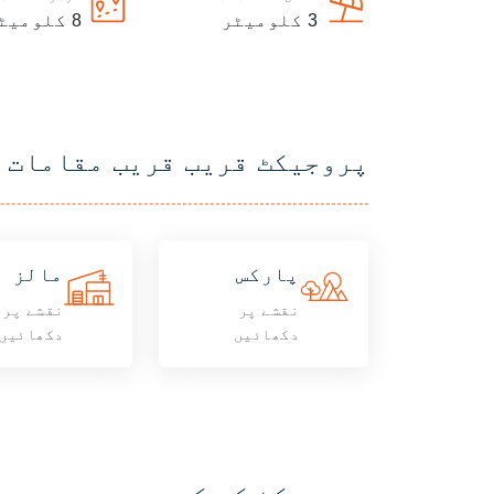
3
کلومیٹر
8
کلومیٹ
پروجیکٹ قریب قریب مقامات
پارکس
مالز
نقشے پر
نقشے پر
دکھائیں
دکھائیں