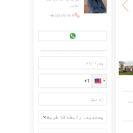
مشیر
+90 212 271 75 75
ٹس