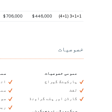
$706,000
$446,000
3+1+1 (4+1)
خصوصیات
عمومی خصوصیات
سما
پارکینگ گیراج
انڈ
لفٹ
سما
گارڈن اور پلے گراونڈ
سون
ریس
سیکیورٹی نردجیکرن۔