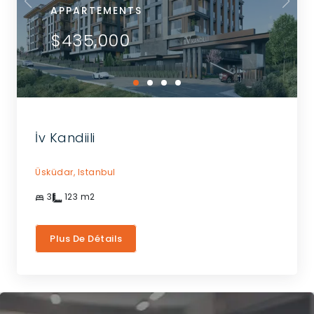
APPARTEMENTS
$435,000
İv Kandiili
Üsküdar,
Istanbul
3
123
m2
Plus De Détails