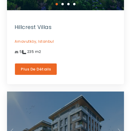
Hillcrest Villas
Arnavutköy,
Istanbul
5
235
m2
Plus De Détails