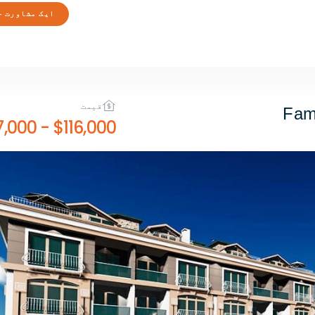
ایک مشاورت ح
قیمت
Fam
$527,000
-
$116,000