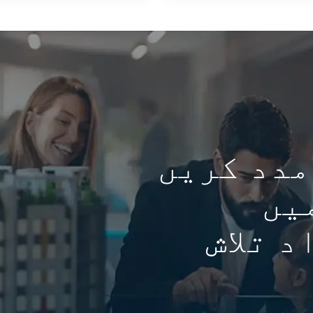
مدد کریں
 Istanbul میں
 تلاش