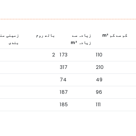
کم سے کم
m²
زیادہ سے
باتھ روم
زمینی من
زیادہ
m²
بندی
2
173
110
317
210
74
49
187
96
185
111