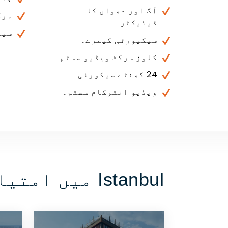
آگ اور دھواں کا
مرک
ڈیٹیکٹر
سیٹ
سیکیورٹی کیمرے۔
کلوز سرکٹ ویڈیو سسٹم
24 گھنٹے سیکورٹی
ویڈیو انٹرکام سسٹم۔
Istanbul میں امتیازی خصوصیات