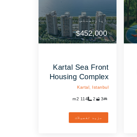
اپارٹمنٹس
تفصیلات دیکھیں
تفصیلات دی
$452,000
ایجنٹ سے رابطہ
ایجنٹ س
کریں
کر
Kartal Sea Front
Housing Complex
Kartal,
Istanbul
m2
114
2
3
مزید تفصیلات