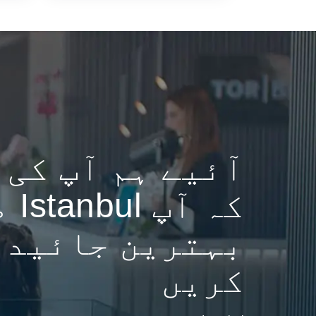
آئیے ہم آپ کی 
کہ آپ
بہترین جائیداد
کریں