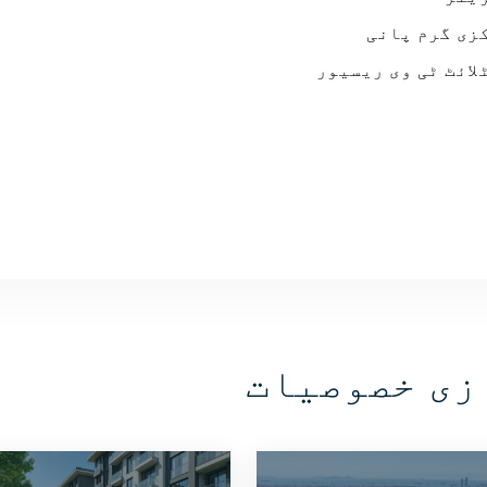
زی گرم پانی
لائٹ ٹی وی ریسیور