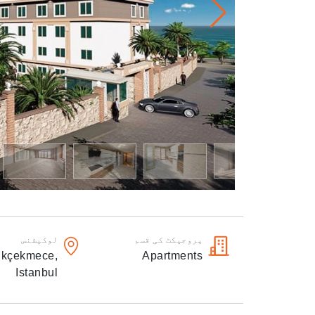
پروجیکٹ کی قسم
لوکیشنس
kçekmece,
Apartments
Istanbul