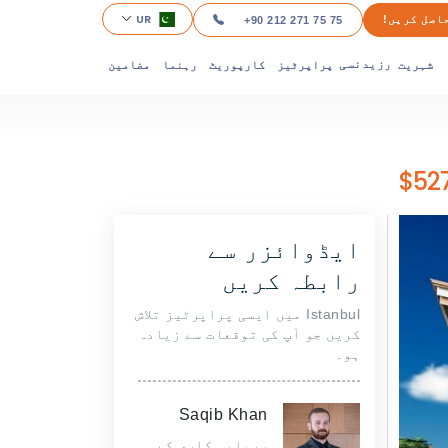
UR
اصل کریں!
+90 212 271 75 75
شہریت
پراپرٹیز
کارپوریٹ
رہنما
مضامین
رزیدنسی
ایڈوائزر سے
رابطہ کریں
Istanbul میں ایسی پراپرٹیز تلاش
کریں جو آپ کی توقعات سے زیادہ
ہو۔
Saqib Khan
سرمایہ کاری کے