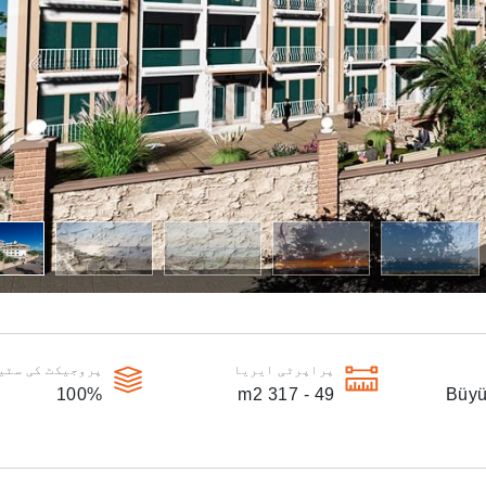
پراپرٹی ایریا
پروجیکٹ کی سٹی
100
%
m2
49 - 317
Büyü