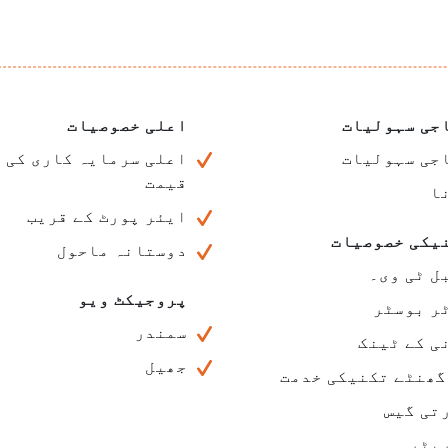
جی سہولیات
اعلی خصوصیات
جی سہولیات
اعلی سرمایہ کاری کی
قیمت
ا
ایئر پورٹ کے قریب
یکی خصوصیات
دوستانہ ماحول
ل ٹی وی۔
پروجیکٹ ویو
ر بوسٹر
سمندر
ی کے ٹینک
جھیل
تی گیس
یٹر