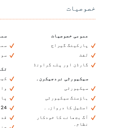
خصوصیات
عمومی خصوصیات
سما
پارکینگ گیراج
سما
لفٹ
سون
گارڈن اور پلے گراونڈ
تکن
کیب
سیکیورٹی نردجیکرن۔
سیکیورٹی
واٹ
ہاؤسنگ سیکیورٹی
پان
اسٹیل کا دروازہ۔
24 گھنٹے تکنیکی خدمت
آگ بجھانے کا خودکار
قدر
نظام۔
جنر