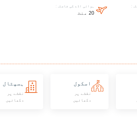
ہ:
ہوائی اڈے کی فاصلہ:
20
منٹ
اسکول
ہسپتال
نقشے پر
نقشے پر
دکھائیں
دکھائیں