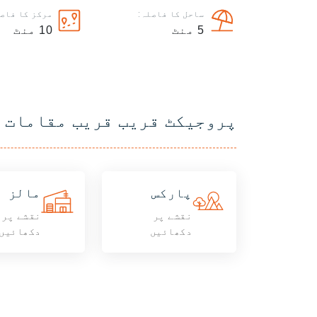
ساحل کا فاصلہ:
مرکز کا فاصل
5
منٹ
10
منٹ
پروجیکٹ قریب قریب مقامات
پارکس
مالز
نقشے پر
نقشے پر
دکھائیں
دکھائیں