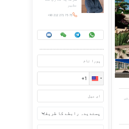
مشیر
+90 212 271 75 75
ٹس