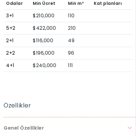
Odalar
Min Ücret
Min
m²
Kat planları
3+1
$210,000
110
5+2
$422,000
210
2+1
$116,000
49
2+2
$196,000
96
4+1
$240,000
111
Özellikler
Genel Özellikler