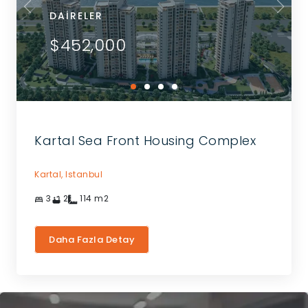
DAIRELER
$452,000
Kartal Sea Front Housing Complex
Kartal,
Istanbul
3
2
114
m2
Daha Fazla Detay