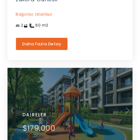
Bağcılar,
Istanbul
2
1
60
m2
Daha Fazla Detay
DAIRELER
$179,000