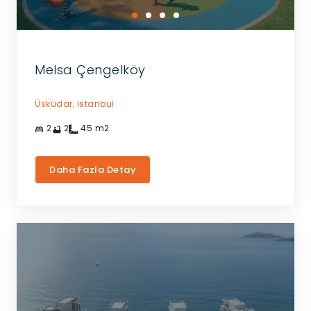
Melsa Çengelköy
Üsküdar,
Istanbul
2
2
45
m2
Daha Fazla Detay