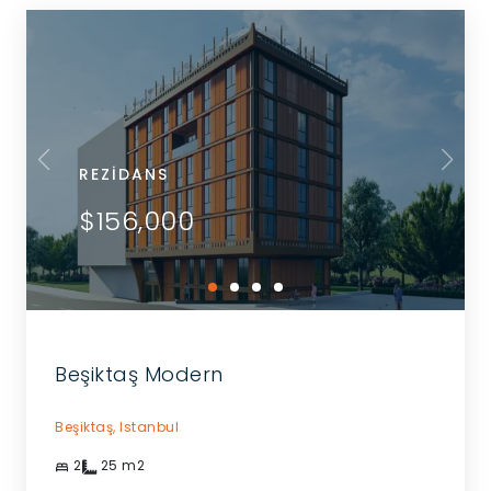
REZIDANS
$156,000
Beşiktaş Modern
Beşiktaş,
Istanbul
2
25
m2