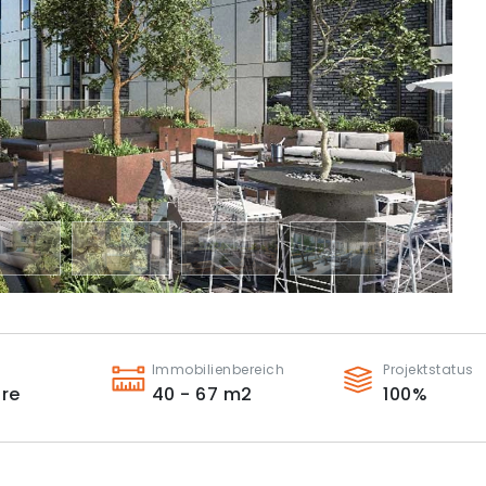
Immobilienbereich
Projektstatus
ire
40 - 67
m2
100
%