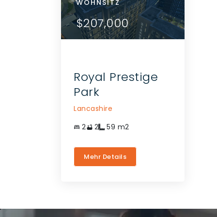
WOHNSITZ
WOH
ETAILS
$207,000
$2
EREN SIE
GENTEN
Royal Prestige
Park
Lancashire
2
2
59
m2
Mehr Details