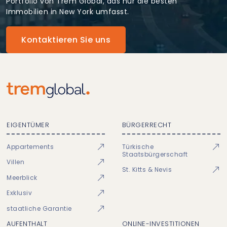
Portfolio von Trem Global, das nur die besten
Immobilien in New York umfasst.
Kontaktieren Sie uns
EIGENTÜMER
BÜRGERRECHT
Appartements
Türkische
Staatsbürgerschaft
Villen
St. Kitts & Nevis
Meerblick
Exklusiv
staatliche Garantie
AUFENTHALT
ONLINE-INVESTITIONEN