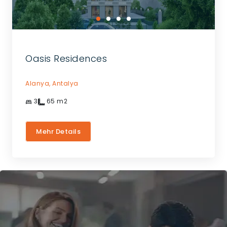
Oasis Residences
Alanya,
Antalya
3
65
m2
Mehr Details