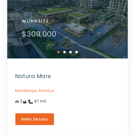
WOHNSITZ
$309,000
Natura Mare
Muratpaşa,
Antalya
3
1
47
m2
Mehr Details