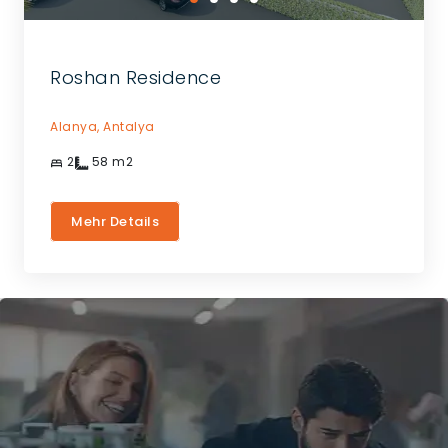
Roshan Residence
Alanya,
Antalya
2
58
m2
Mehr Details