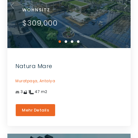
WOHNSITZ
$309,000
Natura Mare
Muratpaşa,
Antalya
3
1
47
m2
Mehr Details