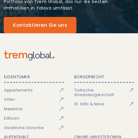
Portfolio von Trem Global, das nur die besten
Immobilien in Yalova umfasst.
Kontaktieren Sie uns
EIGENTÜMER
BÜRGERRECHT
Appartements
Türkische
Staatsbürgerschaft
Villen
St. Kitts & Nevis
Meerblick
Exklusiv
staatliche Garantie
AUFENTHALT
ONLINE-INVESTITIONEN