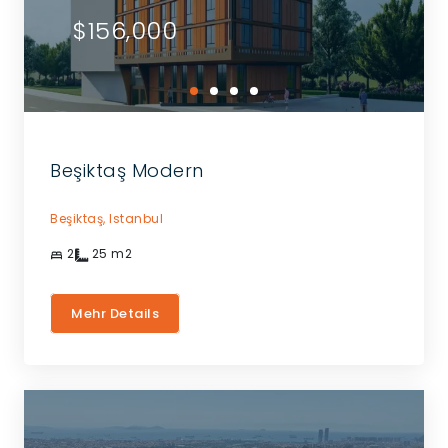
$156,000
Beşiktaş Modern
Beşiktaş,
Istanbul
2
25
m2
Mehr Details