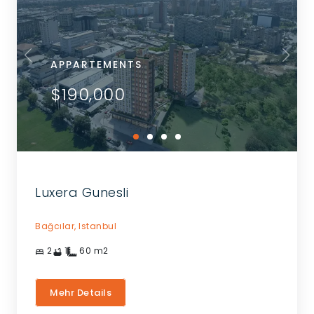
APPARTEMENTS
$190,000
Luxera Gunesli
Bağcılar,
Istanbul
2
1
60
m2
Mehr Details