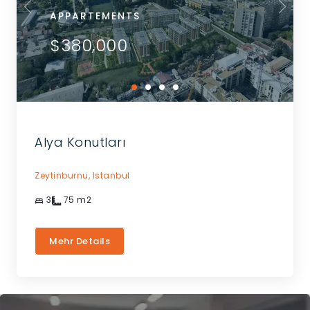
APPARTEMENTS
$380,000
Alya Konutları
Zeytinburnu,
Istanbul
3
75
m2
Mehr Details