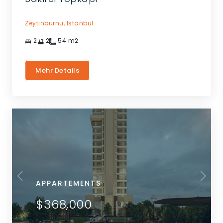
Zeytinburnu,
Istanbul
2
2
54
m2
Mehr Details
APPARTEMENTS
$368,000