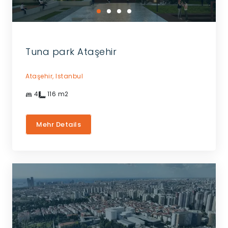
Tuna park Ataşehir
Ataşehir,
Istanbul
4
116
m2
Mehr Details