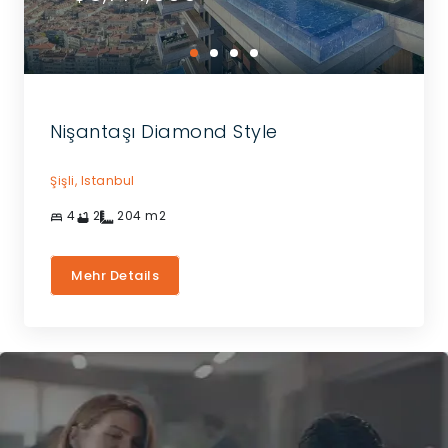
Nişantaşı Diamond Style
Şişli,
Istanbul
4
2
204
m2
Mehr Details