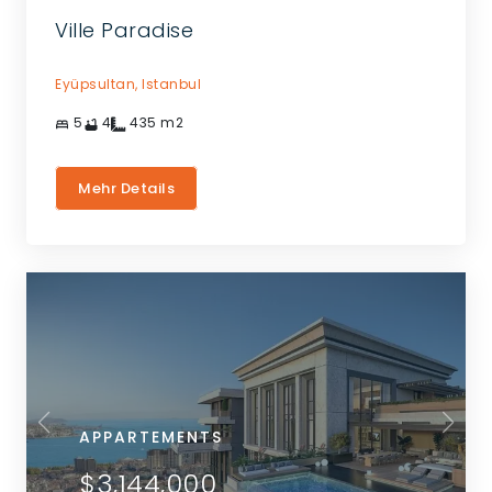
Ville Paradise
Eyüpsultan,
Istanbul
5
4
435
m2
Mehr Details
APPARTEMENTS
$3,144,000