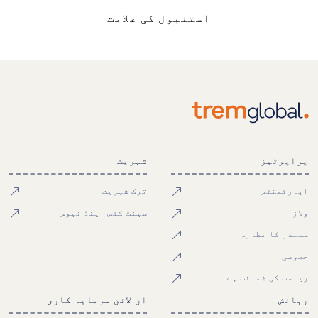
استنبول کی علامت
پراپرٹیز
شہریت
اپارٹمنٹس
ترک شہریت
ولاز
سینٹ کٹس اینڈ نیوس
سمندر کا نظارہ
خصوصی
ریاست کی ضمانت ہے
رہائش
آن لائن سرمایہ کاری