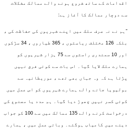
اقدامات کے ساتھ شروع ہونے والے ممالک مشکلات
سے دوچار ممالک کا آغاز ہے:
"ہم نے نہ صرف ملک میں اپنے شہریوں کی حفاظت کی ،
بلکہ 126 مختلف ریاستوں ، 365 طیاروں ، 34 سڑکوں
اور 10 سمندری راستوں سے 75 ہزار شہریوں کو
ہمارے ملک لایا گیا۔ اس بات سے کوئی فرق نہیں
پڑتا ہے کہ وہ جہاں بھی تھے ، موریطانیہ سے
بولیویا جانے والے ہمارے شہریوں کو اس عمل میں
کوئی کسر نہیں چھوڑ دیا گیا۔ ہم مدد یا مصنوع کی
درخواست کرنے والے 135 ممالک میں سے 100 کو جواب
دینے میں کامیاب ہوگئے۔ وبائی عمل میں ، ہمارے