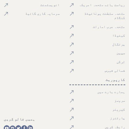
ریاست ہائے متحدہ امریکہ
انویسٹمنٹ
متحدہ سلطنت یونائیٹڈ
سرمایہ کاری گائیڈ
کنگڈم
متحدہ عرب امارات
کینیڈا
پرتگال
سپین
ترکی
شمالی قبرص
کارپوریٹ
ہمارے بارے میں
سروسز
کیریئر
پارٹنرز
ہمیں فالو کریں
رابطہ کریں