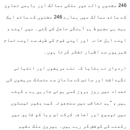
246 مشنوں والے غیر ملکی ممالک اور باہمی تعاون
کے ساتھ ممالک میں ہمارے 246 مشنوں کے ساتھ ایک
بہت ہی مضبوط ہم آہنگی حاصل کی گئی۔ میں اپنے ،
اپنے اہل خانہ اور اپنی قوم کی طرف سے اپنے تمام
شہریوں سے اظہار تشکر کرتا ہوں۔
اردوان نے بتایا کہ نئے مریضوں اور انتہائی
نگہداشت اور سانس کے سامان سے منسلک مریضوں کی
تعداد میں روز بروز کمی ہوتی جارہی ہے ، کہتے
ہیں ، "ہم تعاقب میں سمجھوتہ کیے بغیر ٹیسٹوں
میں توسیع اور اضافہ کرکے اس وبا کو قابو میں
رکھنے کی کوشش کر رہے ہیں۔ بیرون ملک مقیم