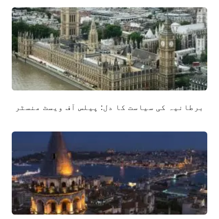
برطانیہ کی سیاست کا دل: پیلس آف ویسٹ منسٹر