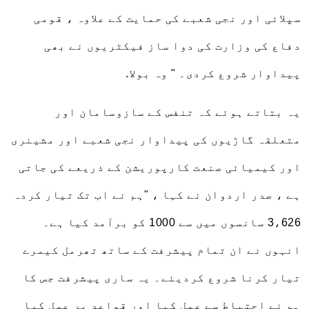
سپلائی اور نجی شعبے کی حمایت کے علاوہ ، قومی
دفاع کی وزارت کی دوا ساز فیکٹریوں نے بھی
پیداوار شروع کردی۔ " وہ بولا.
یہ بتاتے ہوئے کہ تنفس کے سازوسامان اور
متعلقہ گاڑیوں کی پیداوار نجی شعبے اور مشینری
اور کیمیائی صنعت کارپوریشن کے ذریعے کی جاتی
ہے ، صدر اردوان نے کہا ، "ہم نے اب تک تیار کردہ
3،626 سانسوں میں سے 1000 کو برآمد کیا ہے۔
انہوں نے ان تمام پیشرفت کے ساتھ تھرمل کیمرے
تیار کرنا شروع کردیئے۔ یہ ساری پیشرفت جس کا
ہم نے احتیاط سے عمل کیا اور قواعد پر عمل کیا