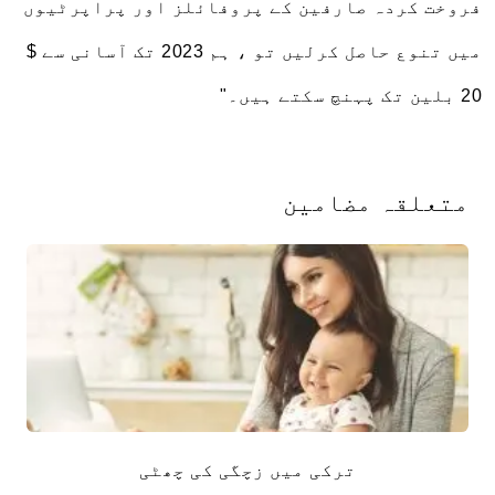
فروخت کردہ صارفین کے پروفائلز اور پراپرٹیوں
میں تنوع حاصل کرلیں تو ، ہم 2023 تک آسانی سے $
20 بلین تک پہنچ سکتے ہیں۔"
متعلقہ مضامین
ترکی میں زچگی کی چھٹی