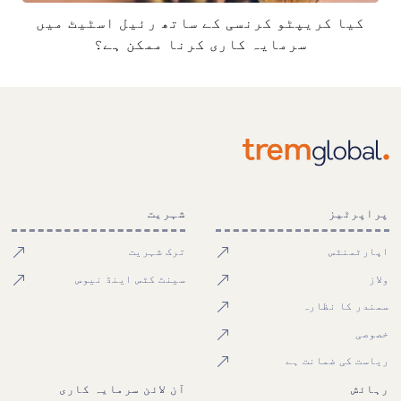
کیا کریپٹو کرنسی کے ساتھ رئیل اسٹیٹ میں
سرمایہ کاری کرنا ممکن ہے؟
پراپرٹیز
شہریت
اپارٹمنٹس
ترک شہریت
ولاز
سینٹ کٹس اینڈ نیوس
سمندر کا نظارہ
خصوصی
ریاست کی ضمانت ہے
رہائش
آن لائن سرمایہ کاری