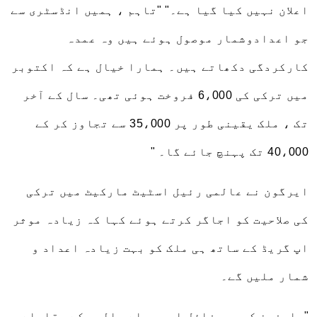
اعلان نہیں کیا گیا ہے۔" "تاہم ، ہمیں انڈسٹری سے
جو اعدادوشمار موصول ہوئے ہیں وہ عمدہ
کارکردگی دکھاتے ہیں۔ ہمارا خیال ہے کہ اکتوبر
میں ترکی کی 6،000 فروخت ہوئی تھی۔ سال کے آخر
تک ، ملک یقینی طور پر 35،000 سے تجاوز کر کے
40،000 تک پہنچ جائے گا۔ "
ایرگون نے عالمی رئیل اسٹیٹ مارکیٹ میں ترکی
کی صلاحیت کو اجاگر کرتے ہوئے کہا کہ زیادہ موثر
اپ گریڈ کے ساتھ ہی ملک کو بہت زیادہ اعداد و
شمار ملیں گے۔
"صارفین کی پروفائل اب پچھلے سالوں کے مقابلے