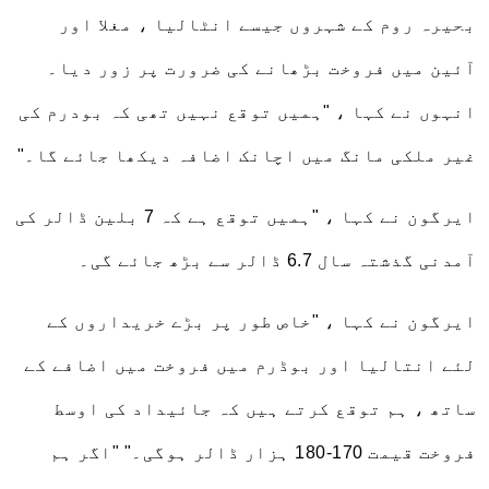
بحیرہ روم کے شہروں جیسے انٹالیا ، مغلا اور
آئین میں فروخت بڑھانے کی ضرورت پر زور دیا۔
انہوں نے کہا ، "ہمیں توقع نہیں تھی کہ بودرم کی
غیر ملکی مانگ میں اچانک اضافہ دیکھا جائے گا۔"
ایرگون نے کہا ، "ہمیں توقع ہے کہ 7 بلین ڈالر کی
آمدنی گذشتہ سال 6.7 ڈالر سے بڑھ جائے گی۔
ایرگون نے کہا ، "خاص طور پر بڑے خریداروں کے
لئے انتالیا اور بوڈرم میں فروخت میں اضافے کے
ساتھ ، ہم توقع کرتے ہیں کہ جائیداد کی اوسط
فروخت قیمت 170-180 ہزار ڈالر ہوگی۔" "اگر ہم