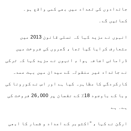
جائدادوں کی تعداد میں بھی کمی واقع ہو۔
کمائیں گے۔
انہوں نے مزید کہا کہ نسلی قانون 2013 میں
متعارف کرایا گیا تھا ، گھروں کی فروخت میں
ڈرامائی اضافہ ہوا ، انہوں نے مزید کہا کہ ترکی
نے جائداد غیر منقولہ کے میدان میں بہت عمدہ
کارکردگی کا مظاہرہ کیا ہے اور اس نے کورونا کی
وبا کے باوجود 18٪ کے ​​نقصان پر 26،000 فروخت کی
ہے۔ ہے
ارگن نے کہا ، "اکتوبر کے اعداد و شمار کا ابھی