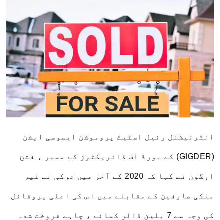
انٹرنیشنل رئیل اسٹیٹ پروموشن ایسوسی ایشن
(GIGDER) کے بورڈ آف ڈائریکٹرز کے ممبر ، فتح
ارگون نے کہا کہ 2020 کے آخر میں ترکی نے غیر
ملکی صارفین کے مقابلے میں اس کی اعلی پروفائل
کی وجہ سے 7 بلین ڈالر کمائے ، چاہے فروخت شدہ