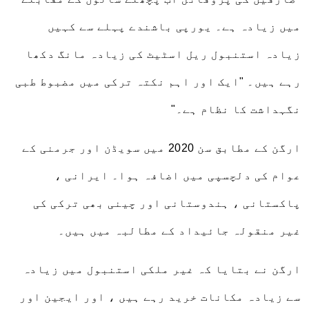
میں زیادہ ہے۔ یورپی باشندے پہلے سے کہیں
زیادہ استنبول ریل اسٹیٹ کی زیادہ مانگ دکھا
رہے ہیں۔ "ایک اور اہم نکتہ ترکی میں مضبوط طبی
نگہداشت کا نظام ہے۔"
ارگن کے مطابق سن 2020 میں سویڈن اور جرمنی کے
عوام کی دلچسپی میں اضافہ ہوا۔ ایرانی ،
پاکستانی ، ہندوستانی اور چینی بھی ترکی کی
غیر منقولہ جائیداد کے مطالبہ میں ہیں۔
ارگن نے بتایا کہ غیر ملکی استنبول میں زیادہ
سے زیادہ مکانات خرید رہے ہیں ، اور ایجین اور