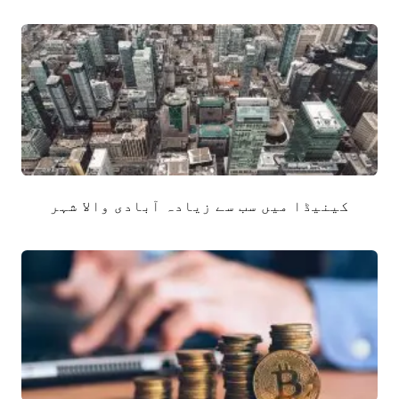
کینیڈا میں سب سے زیادہ آبادی والا شہر