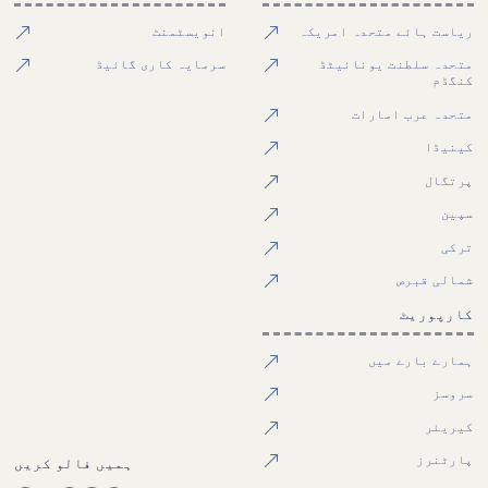
ریاست ہائے متحدہ امریکہ
انویسٹمنٹ
متحدہ سلطنت یونائیٹڈ
سرمایہ کاری گائیڈ
کنگڈم
متحدہ عرب امارات
کینیڈا
پرتگال
سپین
ترکی
شمالی قبرص
کارپوریٹ
ہمارے بارے میں
سروسز
کیریئر
پارٹنرز
ہمیں فالو کریں