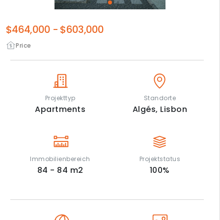
$464,000
-
$603,000
Price
Projekttyp
Standorte
Apartments
Algés,
Lisbon
Immobilienbereich
Projektstatus
84 - 84
m2
100
%