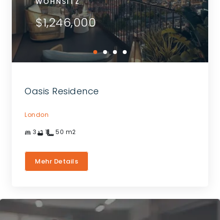
WOHNSITZ
$1,246,000
Oasis Residence
London
3
1
50
m2
Mehr Details