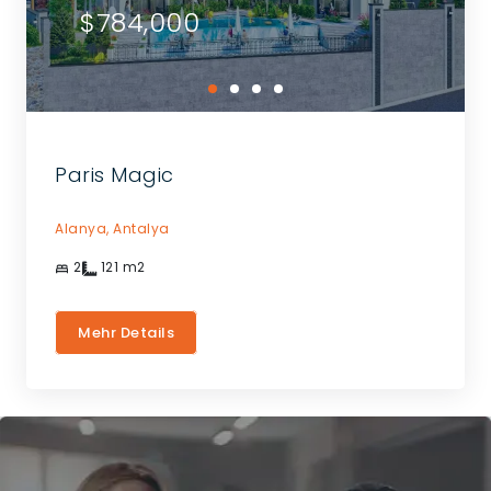
$784,000
Paris Magic
Alanya,
Antalya
2
121
m2
Mehr Details