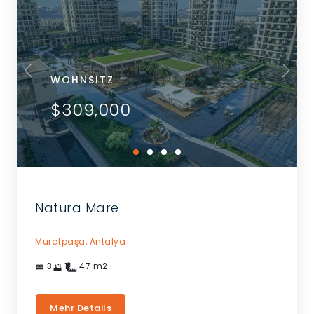
WOHNSITZ
$309,000
Natura Mare
Muratpaşa,
Antalya
3
1
47
m2
Mehr Details