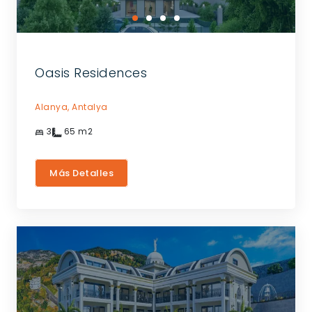
Oasis Residences
Alanya,
Antalya
3
65
m2
Más Detalles