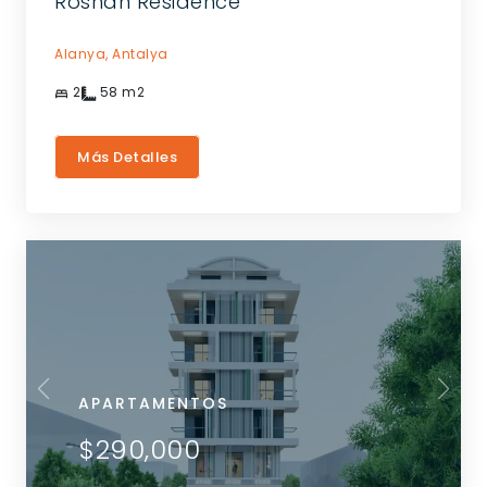
Roshan Residence
Alanya,
Antalya
2
58
m2
Más Detalles
APARTAMENTOS
$290,000