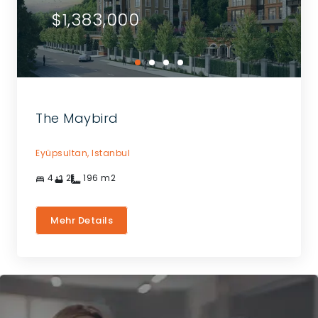
$1,383,000
The Maybird
Eyüpsultan,
Istanbul
4
2
196
m2
Mehr Details