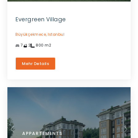
Evergreen Village
Büyükçekmece,
Istanbul
7
2
800
m2
Mehr Details
APPARTEMENTS