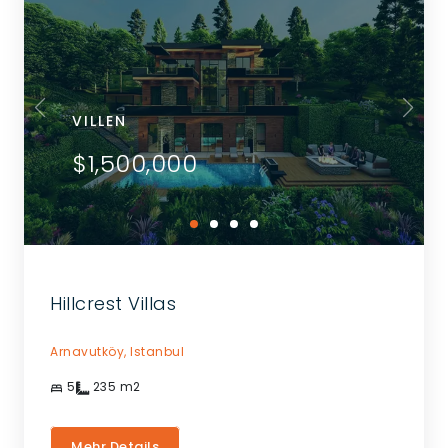
VILLEN
$1,500,000
Hillcrest Villas
Arnavutköy,
Istanbul
5
235
m2
Mehr Details